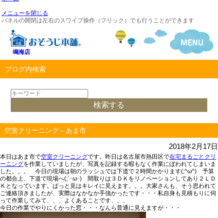
メニューを閉じる
パネルの開閉は左右のスワイプ操作（フリック）でも行うことができます
鳴海店
ブログ内検索
空室クリーニング～あま市
2018年2月17日
本日はあま市で
空室クリーニング
です。昨日は名古屋市熱田区で
在宅まるごとクリ
ーニング
を作業していましたが、写真を記録する暇もなく作業にぼわれてしまいま
した。。。 今日の現場は朝のラッシュでは下道で２時間かかります(;^ω^) 予算
の都合上、下道で現場へ(;´･ω･) 間取りは３ＤＫをリノベーションしてあり２ＬＤ
Ｋとなっています。ぱっと見はキレイに見えます。。。大家さんも、そう思われて
ご連絡頂きましたが、実際はなかなか手強かったです・・・私自身も見積もりに伺
って作業してみて、、、よくあることです、、、
今日の作業でやりにくかった窓・・・なんら普通に見えますが・・・