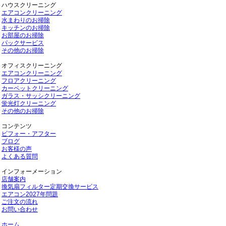
ハウスクリーニング
エアコンクリーニング
水まわりのお掃除
キッチンのお掃除
お部屋のお掃除
パックサービス
その他のお掃除
オフィスクリーニング
エアコンクリーニング
フロアクリーニング
カーペットクリーニング
ガラス・サッシクリーニング
蛍光灯クリーニング
その他のお掃除
コンテンツ
ビフォー・アフター
ブログ
お客様の声
よくある質問
インフォーメーション
店舗案内
換気扇フィルター定期交換サービス
エアコン2027年問題
ご注文の流れ
お問い合わせ
ホーム