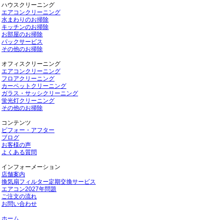
ハウスクリーニング
エアコンクリーニング
水まわりのお掃除
キッチンのお掃除
お部屋のお掃除
パックサービス
その他のお掃除
オフィスクリーニング
エアコンクリーニング
フロアクリーニング
カーペットクリーニング
ガラス・サッシクリーニング
蛍光灯クリーニング
その他のお掃除
コンテンツ
ビフォー・アフター
ブログ
お客様の声
よくある質問
インフォーメーション
店舗案内
換気扇フィルター定期交換サービス
エアコン2027年問題
ご注文の流れ
お問い合わせ
ホーム