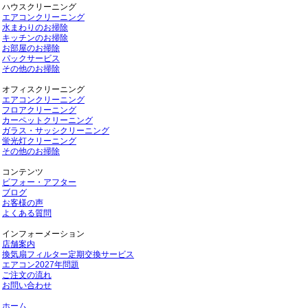
ハウスクリーニング
エアコンクリーニング
水まわりのお掃除
キッチンのお掃除
お部屋のお掃除
パックサービス
その他のお掃除
オフィスクリーニング
エアコンクリーニング
フロアクリーニング
カーペットクリーニング
ガラス・サッシクリーニング
蛍光灯クリーニング
その他のお掃除
コンテンツ
ビフォー・アフター
ブログ
お客様の声
よくある質問
インフォーメーション
店舗案内
換気扇フィルター定期交換サービス
エアコン2027年問題
ご注文の流れ
お問い合わせ
ホーム