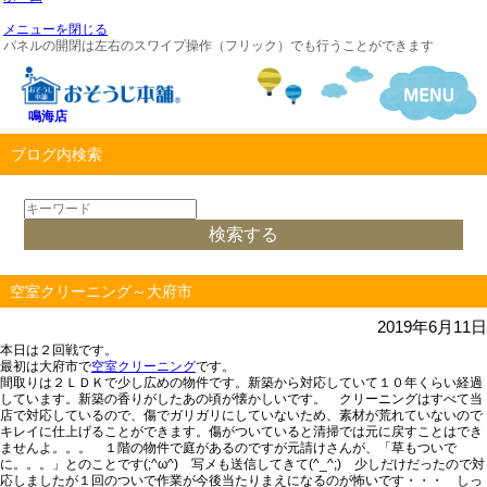
メニューを閉じる
パネルの開閉は左右のスワイプ操作（フリック）でも行うことができます
鳴海店
ブログ内検索
空室クリーニング～大府市
2019年6月11日
本日は２回戦です。
最初は大府市で
空室クリーニング
です。
間取りは２ＬＤＫで少し広めの物件
です。新築から対応していて１０年くらい経過
しています。新築の香りがしたあの頃が懐かしいです。
クリーニングはすべて当
店で対応しているので、傷でガリガリにしていないため、素材が荒れていないので
キレイに仕上げることができます。傷がついていると清掃では元に戻すことはでき
ませんよ。。。
１階の物件で庭があるのですが元請けさんが、「草もついで
に。。。」とのことです(;^ω^) 写メも送信してきて(^_^;) 少しだけだったので対
応しましたが
１回のついで作業が今後当たりまえになるのが怖いです・・・
しっ