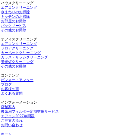
ハウスクリーニング
エアコンクリーニング
水まわりのお掃除
キッチンのお掃除
お部屋のお掃除
パックサービス
その他のお掃除
オフィスクリーニング
エアコンクリーニング
フロアクリーニング
カーペットクリーニング
ガラス・サッシクリーニング
蛍光灯クリーニング
その他のお掃除
コンテンツ
ビフォー・アフター
ブログ
お客様の声
よくある質問
インフォーメーション
店舗案内
換気扇フィルター定期交換サービス
エアコン2027年問題
ご注文の流れ
お問い合わせ
ホーム