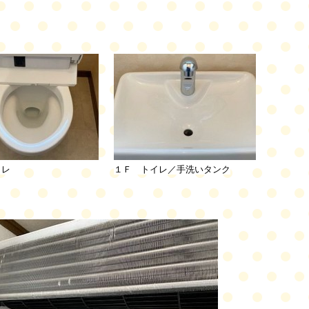
イレ
１Ｆ トイレ／手洗いタンク