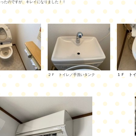
かったのですが、キレイになりました！！
１Ｆ ト
レ
２Ｆ トイレ／手洗いタンク
】