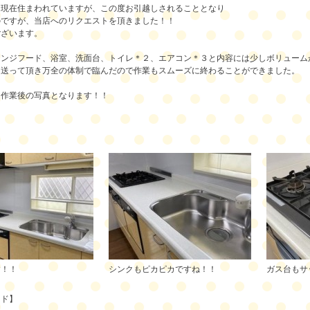
に現在住まわれていますが、この度お引越しされることとなり
のですが、当店へのリクエストを頂きました！！
ございます。
レンジフード、浴室、洗面台、トイレ＊２、エアコン＊３と内容には少しボリューム
を送って頂き万全の体制で臨んだので作業もスムーズに終わることができました。
、作業後の写真となります！！
】
す！！
シンクもピカピカですね！！
ガス台もサ
ード】