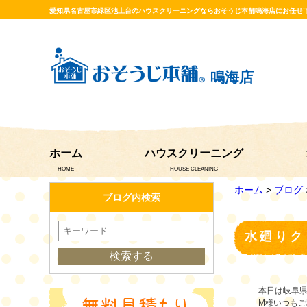
愛知県名古屋市緑区池上台のハウスクリーニングならおそうじ本舗鳴海店にお任せ
鳴海店
ホーム
ハウスクリーニング
HOME
HOUSE CLEANING
ホーム
>
ブログ
ブログ内検索
水廻りク
本日は岐阜
M様いつも