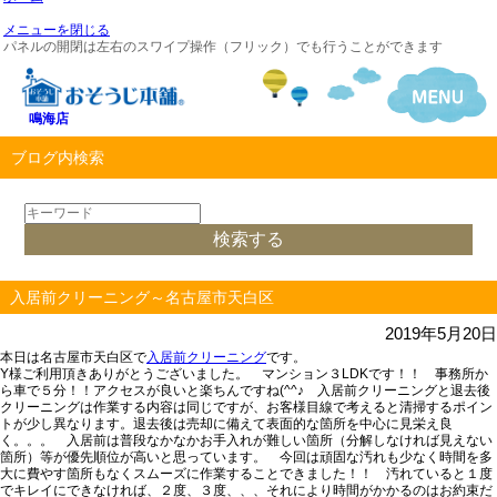
メニューを閉じる
パネルの開閉は左右のスワイプ操作（フリック）でも行うことができます
鳴海店
ブログ内検索
入居前クリーニング～名古屋市天白区
2019年5月20日
本日は名古屋市天白区で
入居前クリーニング
です。
Y様ご利用頂きありがとうございました。 マンション３LDKです！！ 事務所か
ら車で５分！！アクセスが良いと楽ちんですね(^^♪
入居前クリーニング
と
退去後
クリーニング
は作業する内容は同じですが、お客様目線で考えると清掃するポイン
トが少し異なります。
退去後は売却に備えて表面的な箇所
を中心に見栄え良
く。。。
入
居前は普段なかなかお手入れが難しい箇所
（分解しなければ見えない
箇所）等が優先順位が高いと思っています。 今回は頑固な汚れも少なく時間を多
大に費やす箇所もなくスムーズに作業することできました！！ 汚れていると１度
でキレイにできなければ、２度、３度、、、それにより時間がかかるのはお約束だ