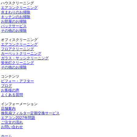
ハウスクリーニング
エアコンクリーニング
水まわりのお掃除
キッチンのお掃除
お部屋のお掃除
パックサービス
その他のお掃除
オフィスクリーニング
エアコンクリーニング
フロアクリーニング
カーペットクリーニング
ガラス・サッシクリーニング
蛍光灯クリーニング
その他のお掃除
コンテンツ
ビフォー・アフター
ブログ
お客様の声
よくある質問
インフォーメーション
店舗案内
換気扇フィルター定期交換サービス
エアコン2027年問題
ご注文の流れ
お問い合わせ
ホーム