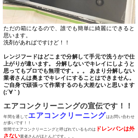
ただの箱になるので、誰でも簡単に綺麗にできると
思います。
洗剤があればですけど！！
レンジフードはどこまで分解して手元で洗うかで仕
上がりが違います。 分解しないでキレイにしようと
思ってもプロでも無理です。。。 あまり分解しない
業者さんは奥までキレイにすることはできません。
ご自身で頑張って作業するのも大差ないと思います
(;´∀｀)
エアコンクリーニングの宣伝です！！
エアコンクリーニング
年間を通して
はお問い合わせ
が多いです！！
ドレンパンは外
世間でエアコンクリーニングと呼ばれているものは
さない
業者さんがほとんどです。。。