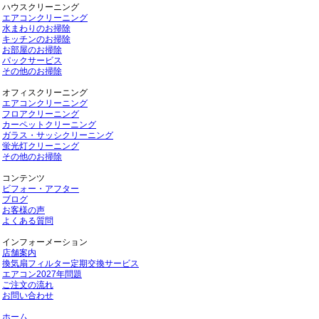
ハウスクリーニング
エアコンクリーニング
水まわりのお掃除
キッチンのお掃除
お部屋のお掃除
パックサービス
その他のお掃除
オフィスクリーニング
エアコンクリーニング
フロアクリーニング
カーペットクリーニング
ガラス・サッシクリーニング
蛍光灯クリーニング
その他のお掃除
コンテンツ
ビフォー・アフター
ブログ
お客様の声
よくある質問
インフォーメーション
店舗案内
換気扇フィルター定期交換サービス
エアコン2027年問題
ご注文の流れ
お問い合わせ
ホーム