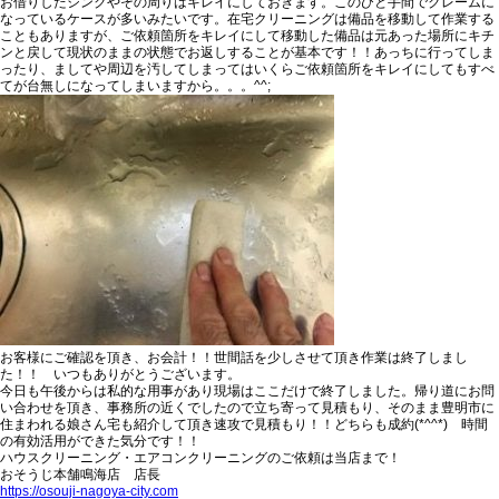
お借りしたシンクやその周りはキレイにしておきます。
このひと手間でクレームに
なっているケースが多いみたいです。在宅クリーニングは備品を移動して作業する
こともありますが、ご依頼箇所をキレイにして移動した備品は元あった場所にキチ
ンと戻して現状のままの状態でお返しすることが基本です！！あっちに行ってしま
ったり、ましてや周辺を汚してしまってはいくらご依頼箇所をキレイにしてもすべ
てが台無しになってしまいますから。。。^^;
お客様にご確認を頂き、お会計！！世間話を少しさせて頂き作業は終了しまし
た！！ いつもありがとうございます。
今日も午後からは私的な用事があり現場はここだけで終了しました。帰り道にお問
い合わせを頂き、事務所の近くでしたので立ち寄って見積もり、そのまま豊明市に
住まわれる娘さん宅も紹介して頂き速攻で見積もり！！
どちらも成約(*^^*)
時間
の有効活用ができた気分です！！
ハウスクリーニング・エアコンクリーニングのご依頼は当店まで！
おそうじ本舗鳴海店 店長
https://osouji-nagoya-city.com