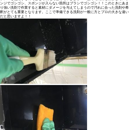
ンジでゴシゴシ
、スポンジが入らない箇所は
ブラシでゴシゴシ
！！このときに
あま
り強い洗剤で作業すると素材にダメージを与えてしまう
ので汚れに合った
洗剤や希
釈
がとても重要となります。
ここで準備できる洗剤が一般に方とプロの大きな違い
だと思います
よ！！