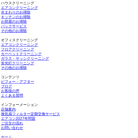
ハウスクリーニング
エアコンクリーニング
水まわりのお掃除
キッチンのお掃除
お部屋のお掃除
パックサービス
その他のお掃除
オフィスクリーニング
エアコンクリーニング
フロアクリーニング
カーペットクリーニング
ガラス・サッシクリーニング
蛍光灯クリーニング
その他のお掃除
コンテンツ
ビフォー・アフター
ブログ
お客様の声
よくある質問
インフォーメーション
店舗案内
換気扇フィルター定期交換サービス
エアコン2027年問題
ご注文の流れ
お問い合わせ
ホーム