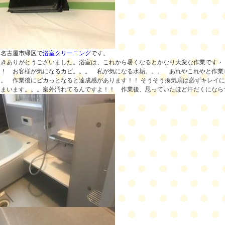
、名古屋市緑区で
浴室クリーニング
です。
頂きありがとうございました。浴室は、これから暑くなるとかなり大変な作業です・
！！
お客様が気になるカビ。。。 私が気になる水垢。。。
あれやこれやと作業
。 作業後にピカっとなると達成感があります！！ そうそう
換気扇は必ずキレイに
しまいます。。。案外汚れてるんですよ！！
作業後、思っていたほど汗だくにならずに