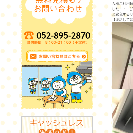
Ａ様ご利用
した・・・(
と変色する
【復活して