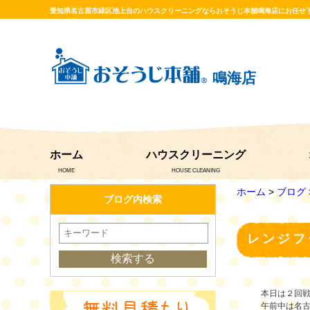
愛知県名古屋市緑区池上台のハウスクリーニングならおそうじ本舗鳴海店にお任せ
鳴海店
ホーム
ハウスクリーニング
HOME
HOUSE CLEANING
ホーム
>
ブログ
ブログ内検索
レンジフ
本日は２回
午前中は名