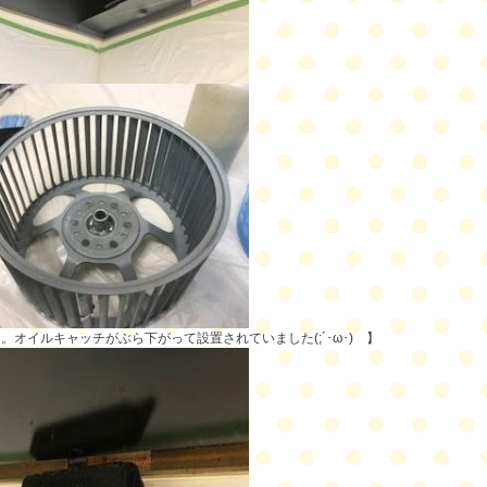
。オイルキャッチがぶら下がって設置されていました(;´･ω･) 】