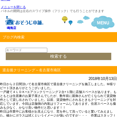
メニューを閉じる
パネルの開閉は左右のスワイプ操作（フリック）でも行うことができます
鳴海店
ブログ内検索
退去後クリーニング～名古屋市南区
2018年10月13日
昨日から２日間頂いて名古屋市南区で退去後クリーニングを施工しました。Ｍ様リ
ピート頂きありがとうございました。
一戸建て４ＬＤＫ+エアコンクリーニング２台+１階に店舗スペースがあります。も
ともとは住居兼のお菓子屋さんでしたが、数年前に親御さんが亡くなられて賃貸物
件として貸し出されていました。以前、賃貸物件にされるときもクリーニングを対
応しています。今回は店舗側の内装はリフォームしてあります。住居スペースも傷
みも少なく、かなり良い物件だと思います！！
昨日は作業中にお客様がお見えになり、窓を外して洗っていると驚いてみえまし
た。確かにガラスは拭くというイメージが強いのですが・・・ 作業はスタッフＩ