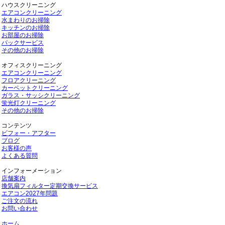
ハウスクリーニング
エアコンクリーニング
水まわりのお掃除
キッチンのお掃除
お部屋のお掃除
パックサービス
その他のお掃除
オフィスクリーニング
エアコンクリーニング
フロアクリーニング
カーペットクリーニング
ガラス・サッシクリーニング
蛍光灯クリーニング
その他のお掃除
コンテンツ
ビフォー・アフター
ブログ
お客様の声
よくある質問
インフォーメーション
店舗案内
換気扇フィルター定期交換サービス
エアコン2027年問題
ご注文の流れ
お問い合わせ
ホーム