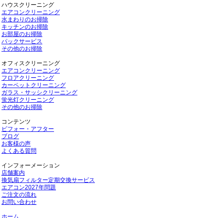
ハウスクリーニング
エアコンクリーニング
水まわりのお掃除
キッチンのお掃除
お部屋のお掃除
パックサービス
その他のお掃除
オフィスクリーニング
エアコンクリーニング
フロアクリーニング
カーペットクリーニング
ガラス・サッシクリーニング
蛍光灯クリーニング
その他のお掃除
コンテンツ
ビフォー・アフター
ブログ
お客様の声
よくある質問
インフォーメーション
店舗案内
換気扇フィルター定期交換サービス
エアコン2027年問題
ご注文の流れ
お問い合わせ
ホーム