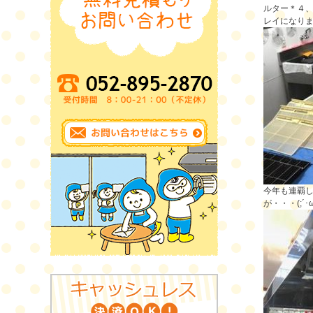
ルター＊４
レイになりまし
今年も連覇し
が・・・(;´･ω