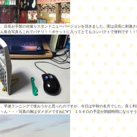
に、店長お手製の自撮りスタンドニューバージョンを頂きました。実は店長に刺激さ
ん集合写真もこれでパチリ！！ポケットに入ってとてもコンパクトで便利です！！電卓
に、早速ランニングで使おうかと思ったのですが、今日は中秋の名月でした。良く利
～ん・・・写真の腕はダメダメですね(;”∀”) １５キロの予定が閉鎖時間になり