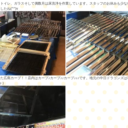
、トイレ、ガラスそして偶数月は床洗浄を作業しています。スタッフのお休みも少な
たね(^^)v
た広島カープ！！店内はカープ♪カープ♪♪カープ♪♪♪です。地元の中日ドラゴンズ
･)