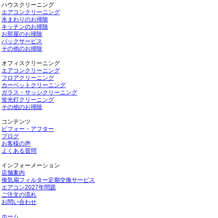
ハウスクリーニング
エアコンクリーニング
水まわりのお掃除
キッチンのお掃除
お部屋のお掃除
パックサービス
その他のお掃除
オフィスクリーニング
エアコンクリーニング
フロアクリーニング
カーペットクリーニング
ガラス・サッシクリーニング
蛍光灯クリーニング
その他のお掃除
コンテンツ
ビフォー・アフター
ブログ
お客様の声
よくある質問
インフォーメーション
店舗案内
換気扇フィルター定期交換サービス
エアコン2027年問題
ご注文の流れ
お問い合わせ
ホーム