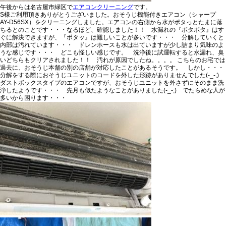
午後からは名古屋市緑区で
エアコンクリーニング
です。
S様ご利用頂きありがとうございました。
おそうじ機能付きエアコン（シャープ
AY-D56SX）をクリーニングしました。
エアコンの右側から水がポタっとたまに落
ちる
とのことです・・・なるほど、確認しました！！ 水漏れの『ボタボタ』はす
ぐに解決できますが、『ポタッ』は難しいことが多いです・・・ 分解していくと
内部は汚れています
・・・
ドレンホースも水は出ていますが少し詰まり気味
のよ
うな感じです・・・ どこも怪しい感じです。
洗浄後に試運転すると水漏れ、臭
いどちらもクリアされました！！
汚れが原因でしたね。。。。 こちらのお宅では
過去に、おそうじ本舗の別の店舗が対応したことがあるそうです。 しかし・・・
分解をする際におそうじユニットのコードを外した形跡がありませんでした(-_-;)
ダストボックスタイプのエアコンですが、おそうじユニットを外さずにそのまま洗
浄したようです・・・ 先月も似たようなことがありました(-_-;) でたらめな人が
多いから困ります・・・