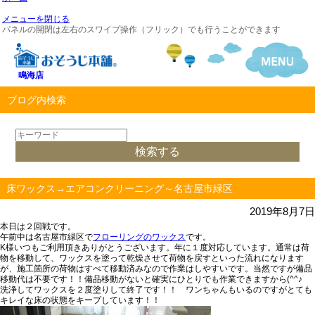
メニューを閉じる
パネルの開閉は左右のスワイプ操作（フリック）でも行うことができます
鳴海店
ブログ内検索
床ワックス→エアコンクリーニング～名古屋市緑区
2019年8月7日
本日は２回戦です。
午前中は名古屋市緑区で
フローリングのワックス
です。
K様いつもご利用頂きありがとうございます。年に１度対応しています。通常は荷
物を移動して、ワックスを塗って乾燥させて荷物を戻すといった流れになります
が、
施工箇所の荷物はすべて移動済み
なので作業はしやすいです。当然ですが備品
移動代は不要です！！備品移動がないと確実にひとりでも作業できますから(^^♪
洗浄してワックスを２度塗りして終了です
！！ ワンちゃんもいるのですがとても
キレイな床の状態をキープしています！！