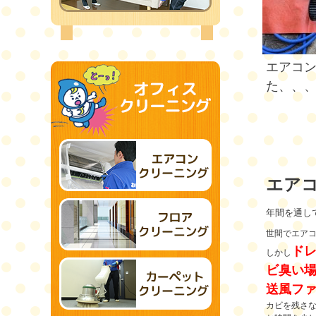
エアコ
た、、
エア
年間を通し
世間でエア
ド
しかし
ビ臭い場
送風フ
カビを残さ