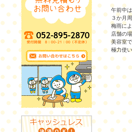
午前中
３か月
梅雨に
店舗の
美容室
極力使