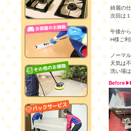
綺麗の
次回は１０
午後か
H様ご利
ノーマ
天気は
洗い場