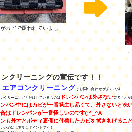
ンがカビで覆われていまし
、
丁
コンクリーニングの宣伝です！！
エアコンクリーニング
て
はお問い合わせが多いです！！
ドレンパンは外さない
コンクリーニングと呼ばれているものは
業者さんが
レンパン中にはカビが一番発生し易くて、外さないと洗
合はドレンパンが一番怪しいのです(;^_^A
ァンも外すとボディ裏側に付着したカビを拭きあげるこ
ないためには重要なポイントです！！