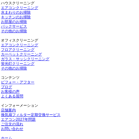
ハウスクリーニング
エアコンクリーニング
水まわりのお掃除
キッチンのお掃除
お部屋のお掃除
パックサービス
その他のお掃除
オフィスクリーニング
エアコンクリーニング
フロアクリーニング
カーペットクリーニング
ガラス・サッシクリーニング
蛍光灯クリーニング
その他のお掃除
コンテンツ
ビフォー・アフター
ブログ
お客様の声
よくある質問
インフォーメーション
店舗案内
換気扇フィルター定期交換サービス
エアコン2027年問題
ご注文の流れ
お問い合わせ
ホーム