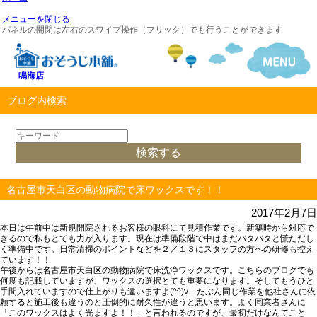
メニューを閉じる
パネルの開閉は左右のスワイプ操作（フリック）でも行うことができます
鳴海店
ブログ内検索
名古屋市天白区の動物病院で床ワックスです！！
2017年2月7日
本日は午前中は新規開院されるお客様の眼科にて見積作業です。新築時から対応で
きるので私もとても力が入ります。現在は準備段階で中はまだバタバタと慌ただし
く準備中です。日常清掃のポイントなどを２／１３にスタッフの方への研修も控え
ています！！
午後からは名古屋市天白区の動物病院で床洗浄ワックスです。こちらのブログでも
何度も記載していますが、ワックスの選択とても重要になります。そしてもうひと
手間入れていますので仕上がりも違いますよ(^^)v たぶん同じ作業を他社さんに依
頼すると施工後も違うのと圧倒的に耐久性が違うと思います。よく同業者さんに
「このワックスはよく光ますよ！！」と言われるのですが、最初だけなんてこと