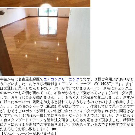
午後からは名古屋市緑区で
エアコンクリーニング
でです。Ｏ様ご利用頂きありがと
うございました。おそうじ機能付きエアコン（シャープ AY-U40ST）です。まず
は試運転と思うとなんと下のルーバーが付いていません(^_^;) さらにチェック上
のルーバーも左側が折れていて、右側がかろうじて繋がっています(;^ω^) ダメ押
しで、おそうじロボが動きません、、、もちろん了承済みで施工しました。さすが
に残ったルーバーに刺激を加えると折れてしまうしまうのでそのままで作業しまし
た。。。この頃のシャープは配線処理が嫌いです、、、作業していて思うことです
が。おそうじロボットが壊れていればご自分でフィルター掃除すれば特に問題はな
いですから！！汚れも一掃して効きも良くなったと喜んで頂けました。さらにもう
１台スタンダードエアコンを追加注文頂きこちらも対応させて頂きました。精算時
にさらにもう１台追加でご注文頂きました。混み合っているので７月中旬ですがま
たよろしくお願い致しますm(__)m
【なんと下ルーバーがありません】