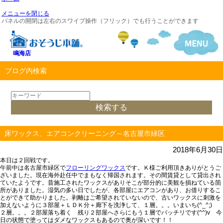
メニューを閉じる
パネルの開閉は左右のスワイプ操作（フリック）でも行うことができます
鳴海店
ブログ内検索
床ワックス、エアコンクリーニング～名古屋市緑区
2018年6月30日
本日は２回戦です。
午前中は名古屋市緑区で
フローリングワックス
です。Ｋ様ご利用頂きありがとうご
ざいました。現在海外赴任中でまもなく帰国されます。その間賃貸として貸出され
ていたようです。昔施工されたワックスがありそこが部分的に美観を損ねている箇
所がありました。湿気の多い日でしたが、各部屋にエアコンがあり、お借りするこ
とができて助かりました。剥離はご希望されていないので、古いワックスに刺激を
加えないように３部屋＋ＬＤＫ分＋廊下を洗浄して、１層。。。いまいち(^_^;)
２層。。。２部屋落ち着く 残り２部屋へさらにもう１層でバッチリです(^^)v 今
日の状態で塗ってはダメなワックスもあるので奥が深いです！！