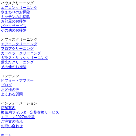
ハウスクリーニング
エアコンクリーニング
水まわりのお掃除
キッチンのお掃除
お部屋のお掃除
パックサービス
その他のお掃除
オフィスクリーニング
エアコンクリーニング
フロアクリーニング
カーペットクリーニング
ガラス・サッシクリーニング
蛍光灯クリーニング
その他のお掃除
コンテンツ
ビフォー・アフター
ブログ
お客様の声
よくある質問
インフォーメーション
店舗案内
換気扇フィルター定期交換サービス
エアコン2027年問題
ご注文の流れ
お問い合わせ
ホーム