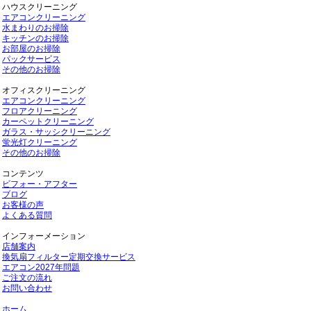
ハウスクリーニング
エアコンクリーニング
水まわりのお掃除
キッチンのお掃除
お部屋のお掃除
パックサービス
その他のお掃除
オフィスクリーニング
エアコンクリーニング
フロアクリーニング
カーペットクリーニング
ガラス・サッシクリーニング
蛍光灯クリーニング
その他のお掃除
コンテンツ
ビフォー・アフター
ブログ
お客様の声
よくある質問
インフォーメーション
店舗案内
換気扇フィルター定期交換サービス
エアコン2027年問題
ご注文の流れ
お問い合わせ
ホーム