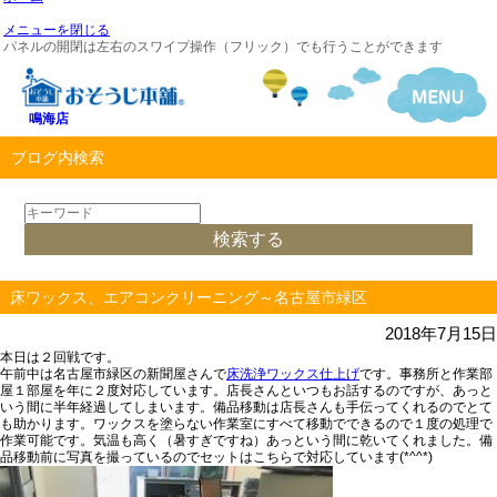
メニューを閉じる
パネルの開閉は左右のスワイプ操作（フリック）でも行うことができます
鳴海店
ブログ内検索
床ワックス、エアコンクリーニング～名古屋市緑区
2018年7月15日
本日は２回戦です。
午前中は名古屋市緑区の新聞屋さんで
床洗浄ワックス仕上げ
です。事務所と作業部
屋１部屋を年に２度対応しています。店長さんといつもお話するのですが、あっと
いう間に半年経過してしまいます。備品移動は店長さんも手伝ってくれるのでとて
も助かります。ワックスを塗らない作業室にすべて移動でできるので１度の処理で
作業可能です。気温も高く（暑すぎですね）あっという間に乾いてくれました。備
品移動前に写真を撮っているのでセットはこちらで対応しています(*^^*)