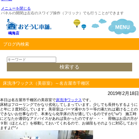
メニューを閉じる
パネルの開閉は左右のスワイプ操作（フリック）でも行うことができます
鳴海店
ブログ内検索
床洗浄ワックス（美容室）～名古屋市千種区
2019年2月18日
本日は名古屋市千種区の美容室で
床洗浄ワックス
です。
床材はフローリングでかなり劣化してしまっています。
少しでも長持ちするように
と年に２度対応しています。美容室はパーマ液やカラー等の液だれは避けることの
できないお仕事なので、本来なら
化学床の方が適している
のですが(;^ω^) 施工時
にどなたか適切なアドバイスがあれば良かったのですが・・・ 荷物はお店の方が
９割（ほとんど）を移動しておいてくれるので、お値段もそのように対応しており
ますよ(^^♪