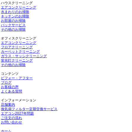
ハウスクリーニング
エアコンクリーニング
水まわりのお掃除
キッチンのお掃除
お部屋のお掃除
パックサービス
その他のお掃除
オフィスクリーニング
エアコンクリーニング
フロアクリーニング
カーペットクリーニング
ガラス・サッシクリーニング
蛍光灯クリーニング
その他のお掃除
コンテンツ
ビフォー・アフター
ブログ
お客様の声
よくある質問
インフォーメーション
店舗案内
換気扇フィルター定期交換サービス
エアコン2027年問題
ご注文の流れ
お問い合わせ
ホーム