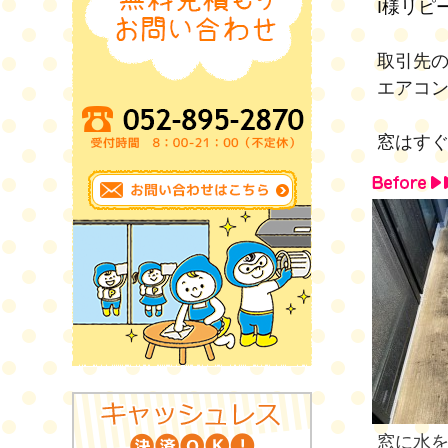
I様リピ
取引先の
エアコ
窓はす
窓に水