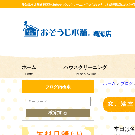
愛知県名古屋市緑区池上台のハウスクリーニングならおそうじ本舗鳴海店にお任せ
鳴海店
ホーム
ハウスクリーニング
HOME
HOUSE CLEANING
ホーム
>
ブログ
ブログ内検索
窓、浴室
本日は