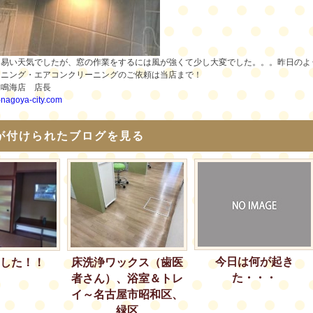
易い天気でしたが、窓の作業をするには風が強くて少し大変でした。。。昨日のような
ーニング・エアコンクリーニングのご依頼は当店まで！
舗鳴海店 店長
i-nagoya-city.com
が付けられたブログを見る
今日は何が起き
床洗浄ワックス（歯医
した！！
た・・・
者さん）、浴室＆トレ
イ～名古屋市昭和区、
緑区