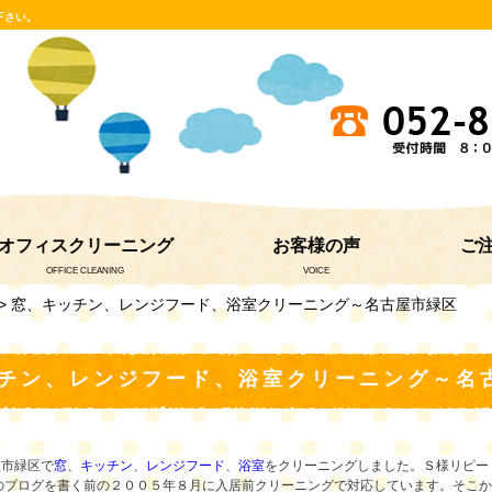
下さい。
オフィスクリーニング
お客様の声
ご
OFFICE CLEANING
VOICE
> 窓、キッチン、レンジフード、浴室クリーニング～名古屋市緑区
チン、レンジフード、浴室クリーニング～名
屋市緑区で
窓
、
キッチン
、
レンジフード
、
浴室
をクリーニングしました。Ｓ様リピー
このブログを書く前の２００５年８月に入居前クリーニングで対応しています。そこ