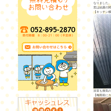
なりました
窓は結露の
【キッチン
浴室も換気の
【梅雨前に