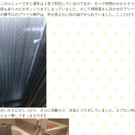
。このメニューですと通常は２名で対応しているのですが、すべて時間がかかりそう
関係もありカビがギッシリきてしまっていました。そして掃除屋さん泣かせのプリー
横の勝手口のプリーツ網戸は、外が見えない位の油でやられていました。ここだけで
せいかカビがしっかり、さらに石鹸カス、水垢とコラボしていました。エプロン内
カビも一撃してすっきりです】