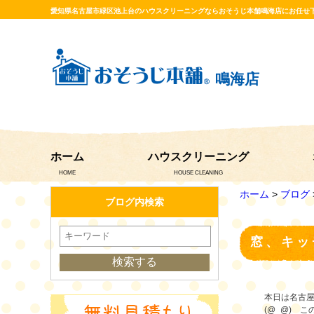
愛知県名古屋市緑区池上台のハウスクリーニングならおそうじ本舗鳴海店にお任せ
鳴海店
ホーム
ハウスクリーニング
HOME
HOUSE CLEANING
ホーム
>
ブログ
ブログ内検索
窓、キッ
本日は名古
(@_@) 