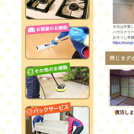
今日は作業し
ハウスクリ
おそうじ本
https://osouj
同じタグ
復活しま