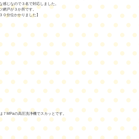
な感じなので３名で対応しました。
ツ網戸が３か所です。
３０分位かかりました】
は７MPaの高圧洗浄機でスカッとです。