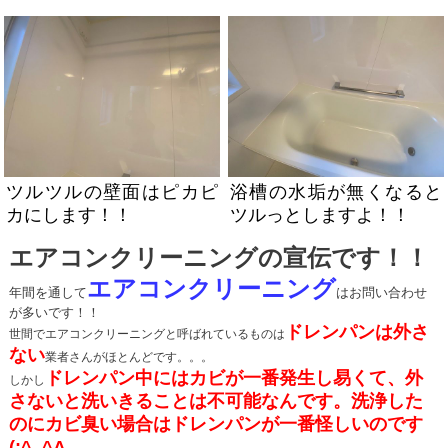
ツルツルの壁面はピカピ
浴槽の水垢が無くなると
カにします！！
ツルっとしますよ！！
エアコンクリーニングの宣伝です！！
エアコンクリーニング
年間を通して
はお問い合わせ
が多いです！！
ドレンパンは外さ
世間でエアコンクリーニングと呼ばれているものは
ない
業者さんがほとんどです。。。
ドレンパン中にはカビが一番発生し易くて、外
しかし
さないと洗いきることは不可能なんです。洗浄した
の
にカビ臭い場合はドレンパンが一番怪しいのです
(;^_^A