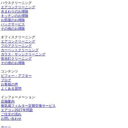
ハウスクリーニング
エアコンクリーニング
水まわりのお掃除
キッチンのお掃除
お部屋のお掃除
パックサービス
その他のお掃除
オフィスクリーニング
エアコンクリーニング
フロアクリーニング
カーペットクリーニング
ガラス・サッシクリーニング
蛍光灯クリーニング
その他のお掃除
コンテンツ
ビフォー・アフター
ブログ
お客様の声
よくある質問
インフォーメーション
店舗案内
換気扇フィルター定期交換サービス
エアコン2027年問題
ご注文の流れ
お問い合わせ
ホーム