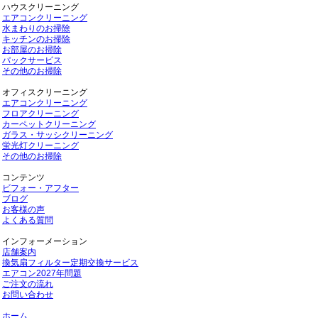
ハウスクリーニング
エアコンクリーニング
水まわりのお掃除
キッチンのお掃除
お部屋のお掃除
パックサービス
その他のお掃除
オフィスクリーニング
エアコンクリーニング
フロアクリーニング
カーペットクリーニング
ガラス・サッシクリーニング
蛍光灯クリーニング
その他のお掃除
コンテンツ
ビフォー・アフター
ブログ
お客様の声
よくある質問
インフォーメーション
店舗案内
換気扇フィルター定期交換サービス
エアコン2027年問題
ご注文の流れ
お問い合わせ
ホーム