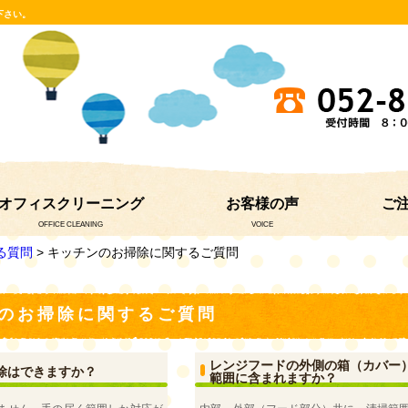
下さい。
オフィスクリーニング
お客様の声
ご
OFFICE CLEANING
VOICE
る質問
> キッチンのお掃除に関するご質問
のお掃除に関するご質問
レンジフードの外側の箱（カバー
除はできますか？
範囲に含まれますか？