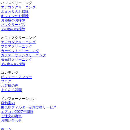
ハウスクリーニング
エアコンクリーニング
水まわりのお掃除
キッチンのお掃除
お部屋のお掃除
パックサービス
その他のお掃除
オフィスクリーニング
エアコンクリーニング
フロアクリーニング
カーペットクリーニング
ガラス・サッシクリーニング
蛍光灯クリーニング
その他のお掃除
コンテンツ
ビフォー・アフター
ブログ
お客様の声
よくある質問
インフォーメーション
店舗案内
換気扇フィルター定期交換サービス
エアコン2027年問題
ご注文の流れ
お問い合わせ
ホーム