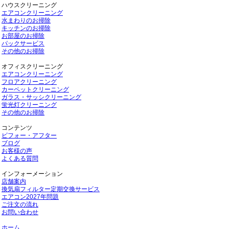
ハウスクリーニング
エアコンクリーニング
水まわりのお掃除
キッチンのお掃除
お部屋のお掃除
パックサービス
その他のお掃除
オフィスクリーニング
エアコンクリーニング
フロアクリーニング
カーペットクリーニング
ガラス・サッシクリーニング
蛍光灯クリーニング
その他のお掃除
コンテンツ
ビフォー・アフター
ブログ
お客様の声
よくある質問
インフォーメーション
店舗案内
換気扇フィルター定期交換サービス
エアコン2027年問題
ご注文の流れ
お問い合わせ
ホーム