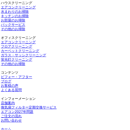
ハウスクリーニング
エアコンクリーニング
水まわりのお掃除
キッチンのお掃除
お部屋のお掃除
パックサービス
その他のお掃除
オフィスクリーニング
エアコンクリーニング
フロアクリーニング
カーペットクリーニング
ガラス・サッシクリーニング
蛍光灯クリーニング
その他のお掃除
コンテンツ
ビフォー・アフター
ブログ
お客様の声
よくある質問
インフォーメーション
店舗案内
換気扇フィルター定期交換サービス
エアコン2027年問題
ご注文の流れ
お問い合わせ
ホーム