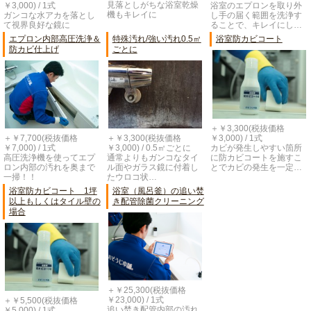
見落としがちな浴室乾燥
浴室のエプロンを取り外
￥3,000) / 1式
機もキレイに
し手の届く範囲を洗浄す
ガンコな水アカを落とし
ることで、キレイにし…
て視界良好な鏡に
エプロン内部高圧洗浄＆
特殊汚れ/強い汚れ0.5㎡
浴室防カビコート
防カビ仕上げ
ごとに
＋￥3,300(税抜価格
￥3,000) / 1式
＋￥7,700(税抜価格
＋￥3,300(税抜価格
カビが発生しやすい箇所
￥7,000) / 1式
￥3,000) / 0.5㎡ごとに
に防カビコートを施すこ
高圧洗浄機を使ってエプ
通常よりもガンコなタイ
とでカビの発生を一定…
ロン内部の汚れを奥まで
ル面やガラス鏡に付着し
一掃！！
たウロコ状…
浴室防カビコート 1坪
浴室（風呂釜）の追い焚
以上もしくはタイル壁の
き配管除菌クリーニング
場合
＋￥25,300(税抜価格
￥23,000) / 1式
＋￥5,500(税抜価格
追い焚き配管内部の汚れ
￥5,000) / 1式