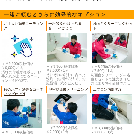
一緒に頼むとさらに効果的なオプション
お手入れ簡単コーティン
一坪(3,3㎡)以上の場
洗面台クリーニングセッ
グ
合、1㎡ごとに
ト
＋￥9,900(税抜価格
＋￥3,300(税抜価格
＋￥8,250(税抜価格
￥9,000)／式
￥3,000) / 1㎡
￥7,500) / 1式
汚れの付着が軽減し、お
それぞれの汚れに合った
洗面台クリーニングを浴
手入れが楽になるコーテ
洗剤・お掃除方法で、お
室とセットで注文された
ィング剤を塗布。
風呂場一式をピカピカ…
方に限り特別価格でご…
鏡の水アカ除去＆コーテ
浴室乾燥機クリーニング
エプロン内部洗浄
ィング仕上げ
＋￥7,700(税抜価格
＋￥3,300(税抜価格
￥7,000) / 1台
￥3,000) / 1式
＋￥3,300(税抜価格