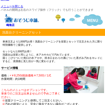
メニューを閉じる
パネルの開閉は左右のスワイプ操作（フリック）でも行うことができます
鳴海店
洗面台クリーニングセット
単体注文より1,000円お得！洗面台クリーニングを浴室とセットで注文された方に限り
特別価格でご提供します。
セットなら1,000円お得！
洗面台は浴室と同じように、水アカやカビで汚れています。
固くこびりついた蛇口の水アカや、排水口まわりの溝についた黒ずみ汚れをキレイに
すると、清潔感と見た目が一気に変わります。
サービス情報
価格：
+￥8,250(税抜価格￥7,500) / 1式
作業時間：約1時間
こちらのメニューはオプションです。
単体でのご注文は出来ませんので予めご了承く
ださい。
※
浴室クリーニングと併用してご注文ください。
※
汚れの状況により、完全に除去できない場合がございます。