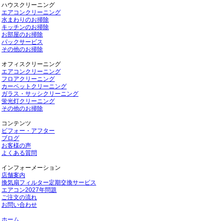
ハウスクリーニング
エアコンクリーニング
水まわりのお掃除
キッチンのお掃除
お部屋のお掃除
パックサービス
その他のお掃除
オフィスクリーニング
エアコンクリーニング
フロアクリーニング
カーペットクリーニング
ガラス・サッシクリーニング
蛍光灯クリーニング
その他のお掃除
コンテンツ
ビフォー・アフター
ブログ
お客様の声
よくある質問
インフォーメーション
店舗案内
換気扇フィルター定期交換サービス
エアコン2027年問題
ご注文の流れ
お問い合わせ
ホーム