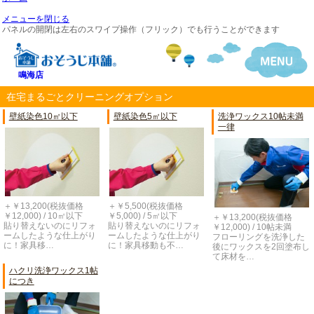
メニューを閉じる
パネルの開閉は左右のスワイプ操作（フリック）でも行うことができます
鳴海店
在宅まるごとクリーニングオプション
壁紙染色10㎡以下
壁紙染色5㎡以下
洗浄ワックス10帖未満
一律
＋￥13,200(税抜価格
＋￥5,500(税抜価格
￥12,000) / 10㎡以下
￥5,000) / 5㎡以下
＋￥13,200(税抜価格
貼り替えないのにリフォ
貼り替えないのにリフォ
￥12,000) / 10帖未満
ームしたような仕上がり
ームしたような仕上がり
フローリングを洗浄した
に！家具移…
に！家具移動も不…
後にワックスを2回塗布し
て床材を…
ハクリ洗浄ワックス1帖
につき