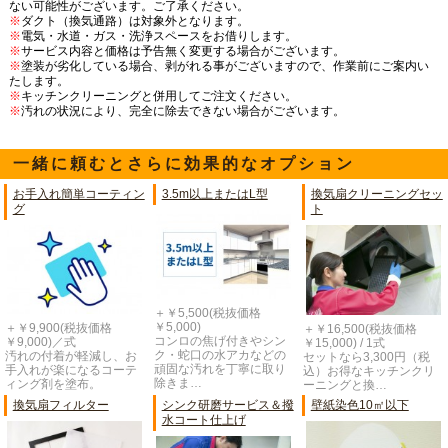
ない可能性がございます。ご了承ください。
※
ダクト（換気通路）は対象外となります。
※
電気・水道・ガス・洗浄スペースをお借りします。
※
サービス内容と価格は予告無く変更する場合がございます。
※
塗装が劣化している場合、剥がれる事がございますので、作業前にご案内い
たします。
※
キッチンクリーニングと併用してご注文ください。
※
汚れの状況により、完全に除去できない場合がございます。
一緒に頼むとさらに効果的なオプション
お手入れ簡単コーティン
3.5m以上またはL型
換気扇クリーニングセッ
グ
ト
＋￥5,500(税抜価格
￥5,000)
＋￥9,900(税抜価格
＋￥16,500(税抜価格
コンロの焦げ付きやシン
￥9,000)／式
￥15,000) / 1式
ク・蛇口の水アカなどの
汚れの付着が軽減し、お
セットなら3,300円（税
頑固な汚れを丁寧に取り
手入れが楽になるコーテ
込）お得なキッチンクリ
除きま…
ィング剤を塗布。
ーニングと換…
換気扇フィルター
シンク研磨サービス＆撥
壁紙染色10㎡以下
水コート仕上げ