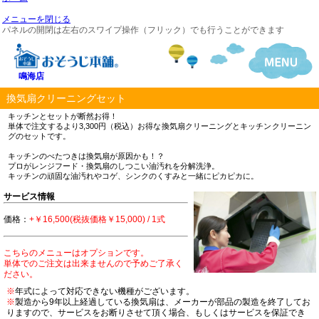
メニューを閉じる
パネルの開閉は左右のスワイプ操作（フリック）でも行うことができます
鳴海店
換気扇クリーニングセット
キッチンとセットが断然お得！
単体で注文するより3,300円（税込）お得な換気扇クリーニングとキッチンクリーニン
グのセットです。
キッチンのべたつきは換気扇が原因かも！？
プロがレンジフード・換気扇のしつこい油汚れを分解洗浄。
キッチンの頑固な油汚れやコゲ、シンクのくすみと一緒にピカピカに。
サービス情報
価格：
+￥16,500(税抜価格￥15,000) / 1式
こちらのメニューはオプションです。
単体でのご注文は出来ませんので予めご了承く
ださい。
※
年式によって対応できない機種がございます。
※
製造から9年以上経過している換気扇は、メーカーが部品の製造を終了してお
りますので、サービスをお断りさせて頂く場合、もしくはサービスを保証でき