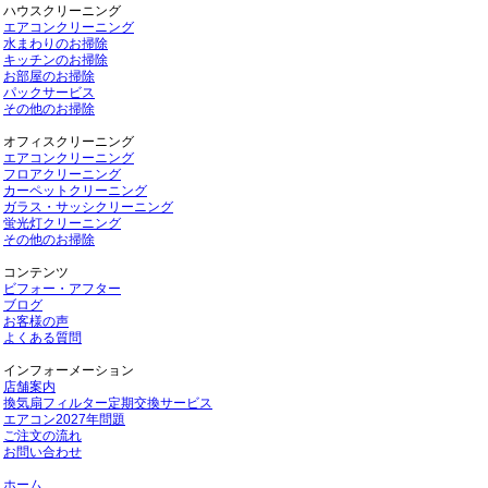
ハウスクリーニング
エアコンクリーニング
水まわりのお掃除
キッチンのお掃除
お部屋のお掃除
パックサービス
その他のお掃除
オフィスクリーニング
エアコンクリーニング
フロアクリーニング
カーペットクリーニング
ガラス・サッシクリーニング
蛍光灯クリーニング
その他のお掃除
コンテンツ
ビフォー・アフター
ブログ
お客様の声
よくある質問
インフォーメーション
店舗案内
換気扇フィルター定期交換サービス
エアコン2027年問題
ご注文の流れ
お問い合わせ
ホーム