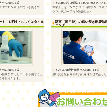
7,000) / 1式
＋￥3,300(税抜価格￥3,000) / 0.5㎡ごとに
てエプロン内部の汚れを奥まで一
通常よりもガンコなタイル面やガラス鏡
ウロコ状の水アカを除去します。
ート 1坪以上もしくはタイル
浴室（風呂釜）の追い焚き配管除
ニング
5,000) / 1式
＋￥25,300(税抜価格￥23,000) / 1式
い箇所に防カビコートを施すこと
追い焚き配管内部の汚れを浮かせて落とし
定期間抑えます。