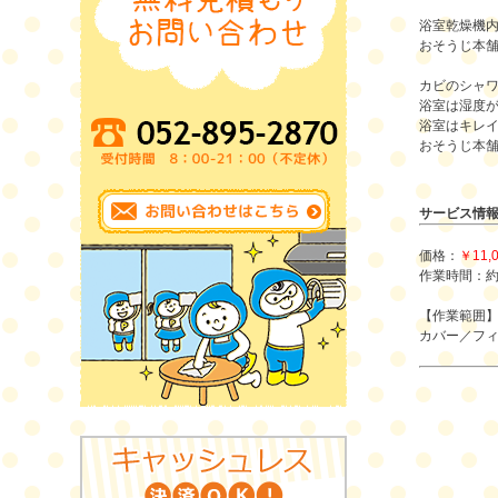
浴室乾燥機
おそうじ本
カビのシャ
浴室は湿度
浴室はキレ
おそうじ本
サービス情
価格：
￥11,
作業時間：約
【作業範囲
カバー／フ