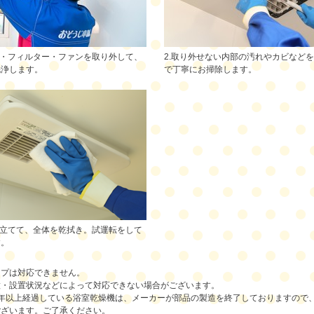
ー・フィルター・ファンを取り外して、
2.取り外せない内部の汚れやカビなど
洗浄します。
で丁寧にお掃除します。
み立てて、全体を乾拭き。試運転をして
す。
イプは対応できません。
種・設置状況などによって対応できない場合がございます。
9年以上経過している浴室乾燥機は、メーカーが部品の製造を終了しておりますので
ございます。ご了承ください。