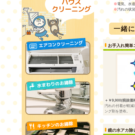
※
電気、水
※
汚れの状
一緒
お手入れ簡単
＋￥9,900(税抜価
汚れの付着が軽減
ング剤を塗布。
鏡の水アカ除