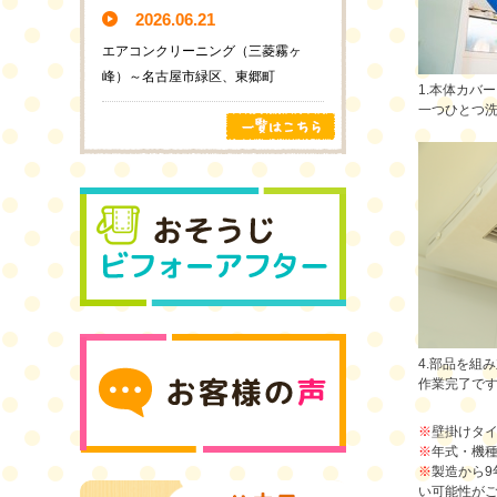
2026.06.21
エアコンクリーニング（三菱霧ヶ
峰）～名古屋市緑区、東郷町
1.本体カバ
一つひとつ
4.部品を組
作業完了で
※
壁掛けタ
※
年式・機
※
製造から
い可能性が