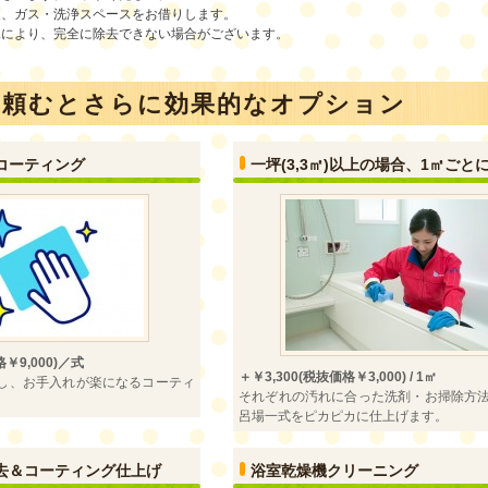
道、ガス・洗浄スペースをお借りします。
況により、完全に除去できない場合がございます。
に頼むとさらに効果的なオプション
コーティング
一坪(3,3㎡)以上の場合、1㎡ごと
格￥9,000)／式
＋￥3,300(税抜価格￥3,000) / 1㎡
し、お手入れが楽になるコーティ
それぞれの汚れに合った洗剤・お掃除方
呂場一式をピカピカに仕上げます。
去＆コーティング仕上げ
浴室乾燥機クリーニング