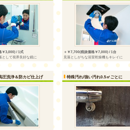
3,000) / 1式
＋￥7,700(税抜価格￥7,000) / 1台
落として視界良好な鏡に
見落としがちな浴室乾燥機もキレイに
高圧洗浄＆防カビ仕上げ
特殊汚れ/強い汚れ0.5㎡ごとに