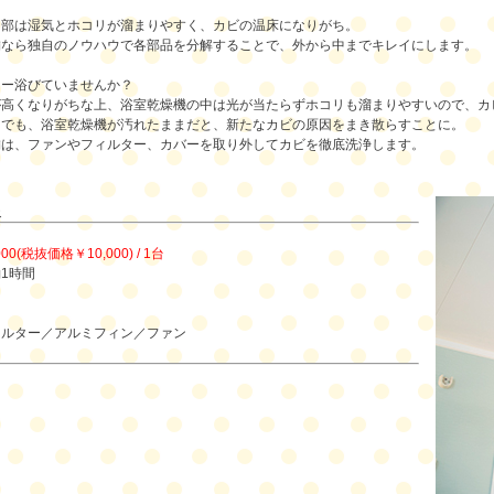
内部は湿気とホコリが溜まりやすく、カビの温床になりがち。
舗なら独自のノウハウで各部品を分解することで、外から中までキレイにします。
ワー浴びていませんか？
が高くなりがちな上、浴室乾燥機の中は光が当たらずホコリも溜まりやすいので、カ
イでも、浴室乾燥機が汚れたままだと、新たなカビの原因をまき散らすことに。
舗は、ファンやフィルター、カバーを取り外してカビを徹底洗浄します。
報
000(税抜価格￥10,000) / 1台
1時間
】
ィルター／アルミフィン／ファン