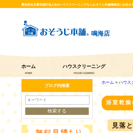
愛知県名古屋市緑区池上台のハウスクリーニングならおそうじ本舗鳴海店にお任せ
鳴海店
ホーム
ハウスクリーニング
HOME
HOUSE CLEANING
ホーム
>
ハウス
ブログ内検索
浴室乾燥
見落