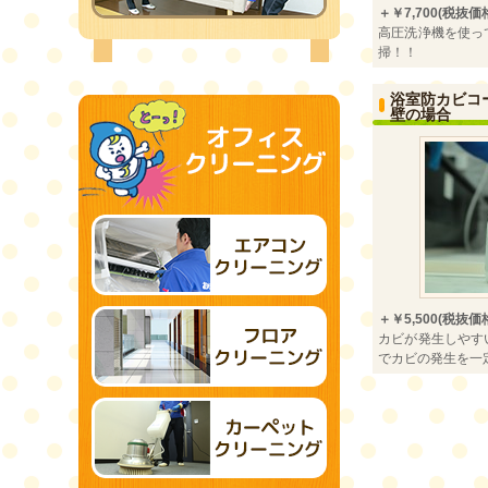
＋￥7,700(税抜価格￥
高圧洗浄機を使っ
掃！！
浴室防カビコ
壁の場合
＋￥5,500(税抜価格￥
カビが発生しやす
でカビの発生を一