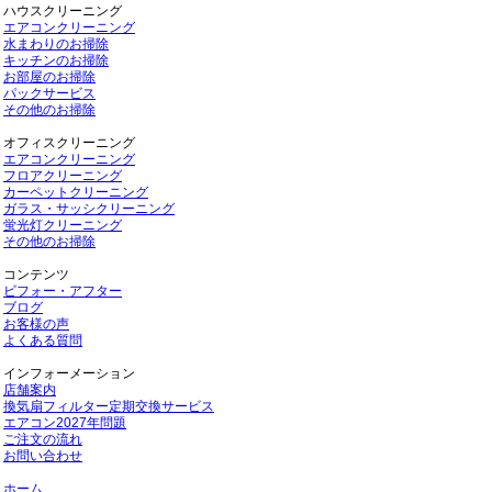
ハウスクリーニング
エアコンクリーニング
水まわりのお掃除
キッチンのお掃除
お部屋のお掃除
パックサービス
その他のお掃除
オフィスクリーニング
エアコンクリーニング
フロアクリーニング
カーペットクリーニング
ガラス・サッシクリーニング
蛍光灯クリーニング
その他のお掃除
コンテンツ
ビフォー・アフター
ブログ
お客様の声
よくある質問
インフォーメーション
店舗案内
換気扇フィルター定期交換サービス
エアコン2027年問題
ご注文の流れ
お問い合わせ
ホーム