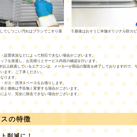
浄してしつこい汚れはブラシでこすり落
5.最後はおそうじ本舗オリジナル防カ
種・設置状況などによって対応できない場合がございます。
タッフを派遣し、お見積りとサービス内容の確認を行います。
9年以上経過しているエアコンは、メーカーが部品の製造を終了しておりますので、
ざいます。ご了承ください。
となります。
道・ガス・洗浄スペースをお借りします。
内容と価格は予告無く変更する場合がございます。
況により、完全に除去できない場合がございます。
ビスの特徴
スト削減に！