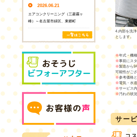
2026.06.21
エアコンクリーニング（三菱霧ヶ
峰）～名古屋市緑区、東郷町
4.内部を洗
とします。
※
年式・機
※
事前にス
※
製造から
可能性がご
※
参考価格
※
電気・水
※
サービス
※
汚れの状
サー
コ