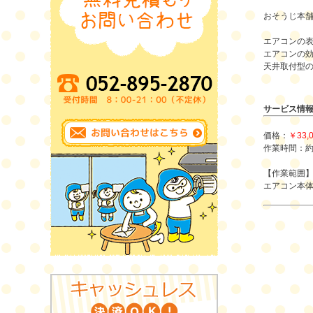
おそうじ本舗
エアコンの
エアコンの
天井取付型
サービス情
価格：
￥33,
作業時間：約
【作業範囲
エアコン本