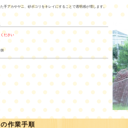
いた手アカやヤニ、砂ボコリをキレイにすることで透明感が増します。
報
談ください
】
内側
除の作業手順