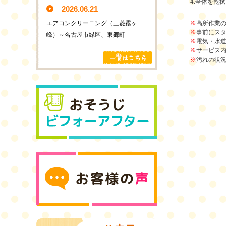
4.全体を乾
2026.06.21
エアコンクリーニング（三菱霧ヶ
※
高所作業
※
事前にス
峰）～名古屋市緑区、東郷町
※
電気・水
※
サービス
※
汚れの状