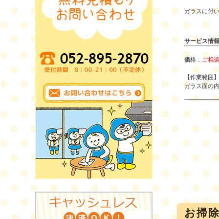
ガラスに付
サービス情
価格：
ご相
【作業範囲
ガラス面の
お掃