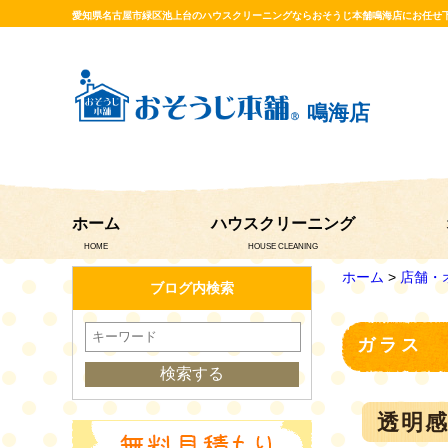
愛知県名古屋市緑区池上台のハウスクリーニングならおそうじ本舗鳴海店にお任せ
鳴海店
ホーム
ハウスクリーニング
HOME
HOUSE CLEANING
ホーム
>
店舗・
ブログ内検索
ガラス
透明