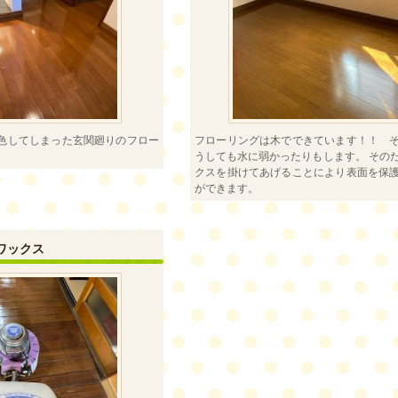
色してしまった玄関廻りのフロー
フローリングは木でできています！！ 
うしても水に弱かったりもします。 その
クスを掛けてあげることにより表面を保
ができます。
ワックス