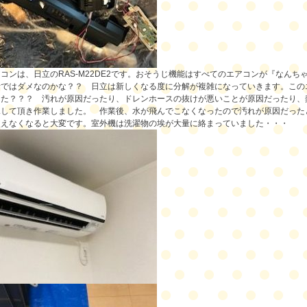
アコンは、
日立のRAS-M22DE2
です。おそうじ機能はすべてのエアコンが『なんち
計ではダメなのかな？？
日立は新しくなる度に分解が複雑になっていきます。
この
した？？？
汚れが原因だったり、ドレンホースの抜けが悪いことが原因だったり、
承して頂き作業しました。 作業後、水が飛んでこなくなったので汚れが原因だった
使えなくなると大変です。室外機は洗濯物の埃が大量に絡まっていました・・・