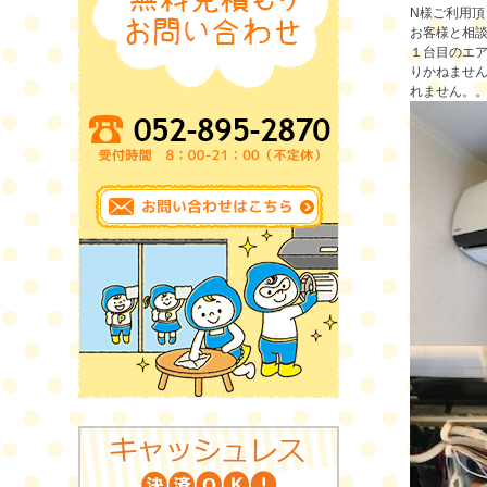
N様ご利用
お客様と相
１台目のエ
りかねません
れません。