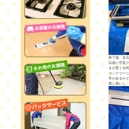
終了後、名
以前に空室
きが悪く住民
コンクリー
常があるか
業し易いし