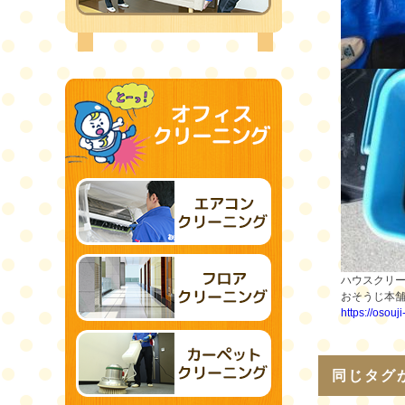
ハウスクリ
おそうじ本
https://osouj
同じタグ