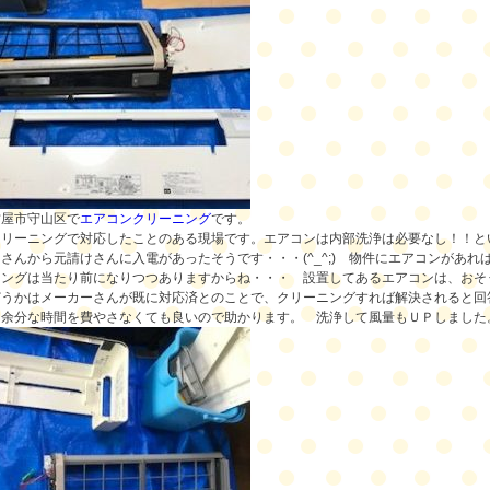
古屋市守山区で
エアコンクリーニング
です。
クリーニングで対応したことのある現場
です。
エアコンは内部洗浄は必要なし
！！と
さんから元請けさんに入電があったそうです・・・(^_^;)
物件にエアコンがあれ
ニングは当たり前になりつつありますからね・・・ 設置してあるエアコンは、おそ
どうかはメーカーさんが既に対応済とのことで、クリーニングすれば解決されると回
、余分な時間を費やさなくても良いので助かります。
洗浄して風量もＵＰしました