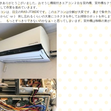
頂きありがとうございました。
おそうじ機能付きエアコン２台を室内機、室外機をク
談して作業を進めていきます。
アコンは、
日立のRAS-JT36DE
です。この
エアコンは分解が大変
です。暑さで集中力
から(;´･ω･) 刺し忘れるくらいの大量にコネクタを外してお掃除ロボットを外
。。 もっとすっきりできないのかなぁ～と思ってしまいます。室外機は蜘蛛の巣が