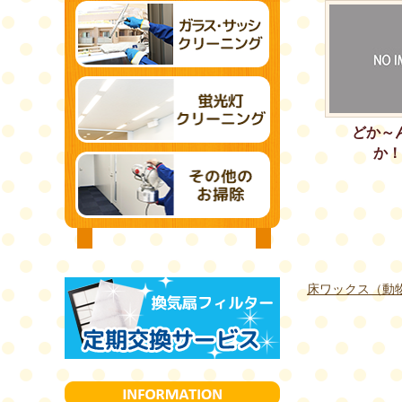
どか～
か！
床ワックス（動