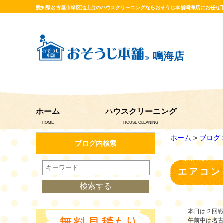
愛知県名古屋市緑区池上台のハウスクリーニングならおそうじ本舗鳴海店にお任せ
鳴海店
ホーム
ハウスクリーニング
HOME
HOUSE CLEANING
ホーム
>
ブログ
ブログ内検索
エアコン
本日は２回
午前中は名