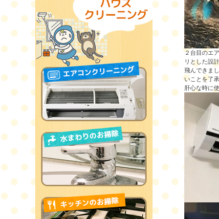
２台目のエ
リとした設
飛んできま
いことを了
肝心な時に