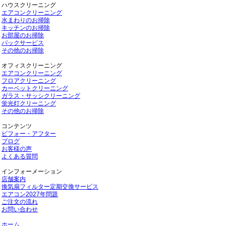
ハウスクリーニング
エアコンクリーニング
水まわりのお掃除
キッチンのお掃除
お部屋のお掃除
パックサービス
その他のお掃除
オフィスクリーニング
エアコンクリーニング
フロアクリーニング
カーペットクリーニング
ガラス・サッシクリーニング
蛍光灯クリーニング
その他のお掃除
コンテンツ
ビフォー・アフター
ブログ
お客様の声
よくある質問
インフォーメーション
店舗案内
換気扇フィルター定期交換サービス
エアコン2027年問題
ご注文の流れ
お問い合わせ
ホーム