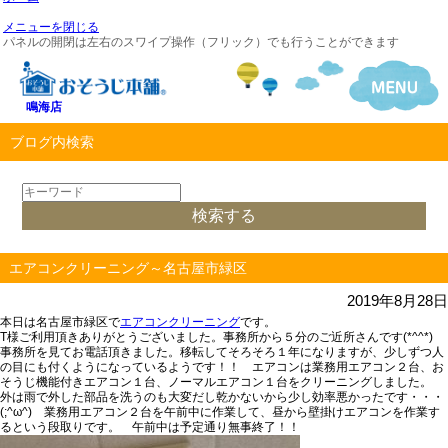
メニューを閉じる
パネルの開閉は左右のスワイプ操作（フリック）でも行うことができます
鳴海店
ブログ内検索
エアコンクリーニング～名古屋市緑区
2019年8月28日
本日は名古屋市緑区で
エアコンクリーニング
です。
T様ご利用頂きありがとうございました。事務所から５分のご近所さんです(*^^*)
事務所を見てお電話頂きました。移転してそろそろ１年になりますが、少しずつ人
の目にも付くようになっているようです！！
エアコンは業務用エアコン２台、お
そうじ機能付きエアコン１台、ノーマルエアコン１台をクリーニングしました。
外は雨で外した部品を洗うのも大変だし乾かないから少し効率悪かったです・・・
(;^ω^) 業務用エアコン２台を午前中に作業して、昼から壁掛けエアコンを作業す
るという段取りです。 午前中は予定通り無事終了！！