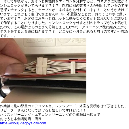
そして午後から、おそうじ機能付きエアコンを分解すると、コネクタに何故かイ
ンシュロックが巻いてあります？？？ 以前に別の業者さんが対応しているので注
意深くチェックすると、
ケーブルが１本根本から外れています！！というか抜けて
います。これはもう復旧できません(>_<)
不思議なことに、おそうじロボは動い
ています？？ お客様におそうじロボットは動かなくなるかも知れないとご説明し
て作業することになりました。インシュロックを外すと別のトラップがある気がし
たので、この場所はそのままで分解しました(;^ω^) クリーニング後に組み上げて
テストをすると普通に動きます？？ どこかに不具合があると思うのですが不思議
です。。。
作業後に別の部屋の
エアコン４台、レンジフード、浴室を見積させて頂きました。
リピーターさんになって頂けると嬉しいですけどね！！
ハウスクリーニング・エアコンクリーニングのご依頼は当店まで！
おそうじ本舗鳴海店 店長
https://osouji-nagoya-city.com