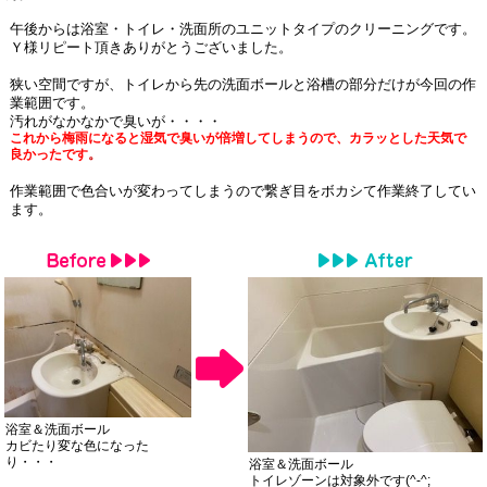
午後からは浴室・トイレ・洗面所のユニットタイプのクリーニングです。
Ｙ様リピート頂きありがとうございました。
狭い空間ですが、トイレから先の洗面ボールと浴槽の部分だけが今回の作
業範囲です。
汚れがなかなかで臭いが・・・・
これから梅雨になると湿気で臭いが倍増してしまうので、カラッとした天気で
良かったです
。
作業範囲で色合いが変わってしまうので繋ぎ目をボカシて作業終了してい
ます。
浴室＆洗面ボール
カビたり変な色になった
り・・・
浴室＆洗面ボール
トイレゾーンは対象外です(^-^;