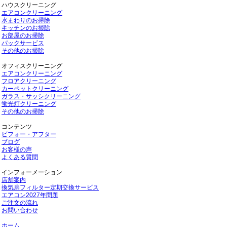
ハウスクリーニング
エアコンクリーニング
水まわりのお掃除
キッチンのお掃除
お部屋のお掃除
パックサービス
その他のお掃除
オフィスクリーニング
エアコンクリーニング
フロアクリーニング
カーペットクリーニング
ガラス・サッシクリーニング
蛍光灯クリーニング
その他のお掃除
コンテンツ
ビフォー・アフター
ブログ
お客様の声
よくある質問
インフォーメーション
店舗案内
換気扇フィルター定期交換サービス
エアコン2027年問題
ご注文の流れ
お問い合わせ
ホーム