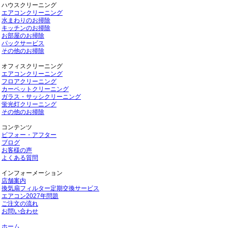
ハウスクリーニング
エアコンクリーニング
水まわりのお掃除
キッチンのお掃除
お部屋のお掃除
パックサービス
その他のお掃除
オフィスクリーニング
エアコンクリーニング
フロアクリーニング
カーペットクリーニング
ガラス・サッシクリーニング
蛍光灯クリーニング
その他のお掃除
コンテンツ
ビフォー・アフター
ブログ
お客様の声
よくある質問
インフォーメーション
店舗案内
換気扇フィルター定期交換サービス
エアコン2027年問題
ご注文の流れ
お問い合わせ
ホーム