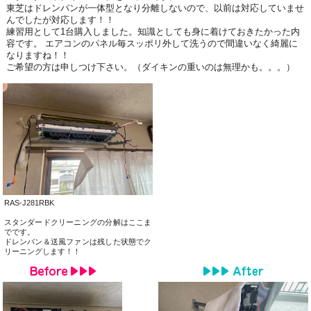
東芝は
ドレンパンが一体型となり分離しないので、以前は対応していませ
んでしたが対応します！！
練習用として1台購入しました。知識としても身に着けておきたかった内
容です。 エアコンのパネル毎スッポリ外して洗うので間違いなく綺麗に
なりますね！！
ご希望の方は申しつけ下さい。（ダイキンの重いのは無理かも。。。）
RAS-J281RBK
スタンダードクリーニングの分解はここま
でです。
ドレンパン＆送風ファンは残した状態でク
リーニングします！！