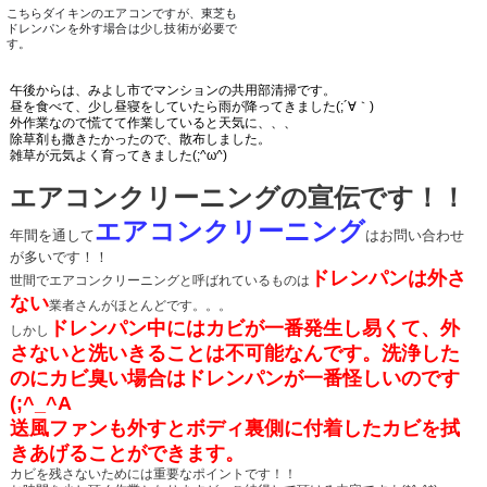
こちらダイキンのエアコンですが、東芝も
ドレンパンを外す場合は少し技術が必要で
す。
午後からは、みよし市でマンションの共用部清掃です。
昼を食べて、少し昼寝をしていたら雨が降ってきました(;´∀｀)
外作業なので慌てて作業していると天気に、、、
除草剤も撒きたかったので、散布しました。
雑草が元気よく育ってきました(;^ω^)
エアコンクリーニングの宣伝です！！
エアコンクリーニング
年間を通して
はお問い合わせ
が多いです！！
ドレンパンは外さ
世間でエアコンクリーニングと呼ばれているものは
ない
業者さんがほとんどです。。。
ドレンパン中にはカビが一番発生し易くて、外
しかし
さないと洗いきることは不可能なんです。洗浄した
の
にカビ臭い場合はドレンパンが一番怪しいのです
(;^_^A
送風ファンも外すとボディ裏側に付着したカビを拭
きあげることができます。
カビを残さないためには重要なポイントです！！