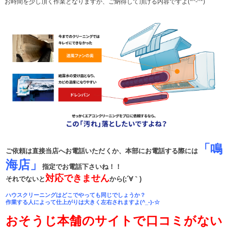
お時間を少し頂く作業となりますが、ご納得して頂ける内容ですよ(*^-^*)
「鳴
ご依頼は直接当店へお電話いただくか、本部にお電話する際には
海店」
指定でお電話下さいね！！
対応できません
それでないと
から(;´∀｀)
ハウスクリーニングはどこでやっても同じでしょうか？
作業する人によって仕上がりは大きく左右されますよ(^_-)-☆
おそうじ本舗のサイトで口コミがない