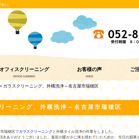
下さい。
オフィスクリーニング
お客様の声
ご
OFFICE CLEANING
VOICE
> ガラスクリーニング、外構洗浄～名古屋市瑞穂区
リーニング、外構洗浄～名古屋市瑞穂区
屋市瑞穂区で
ガラスクリーニング
と
外構タイル洗浄
の作業をしました。
ト頂きありがとうございました。最近の暖かさに体も慣れていたためか、今日の肌寒