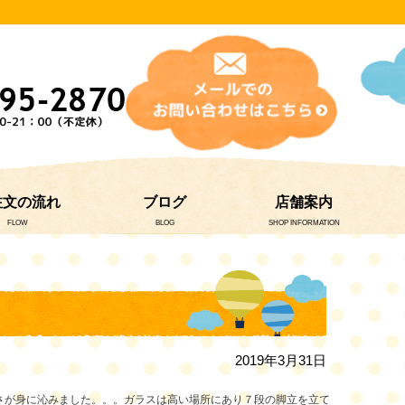
注文の流れ
ブログ
店舗案内
FLOW
BLOG
SHOP INFORMATION
2019年3月31日
さが身に沁みました。。。ガラスは高い場所にあり７段の脚立を立て