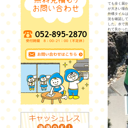
ても全く届
が大きい場合
外構タイル
況を確認して
した。
水で
れて良かったです