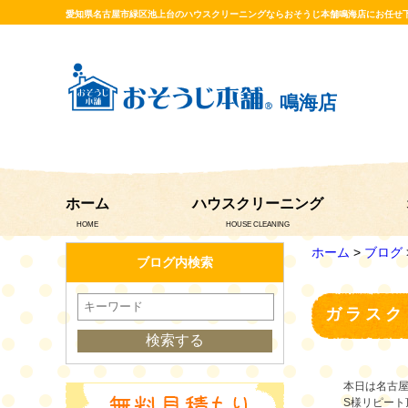
愛知県名古屋市緑区池上台のハウスクリーニングならおそうじ本舗鳴海店にお任せ
鳴海店
ホーム
ハウスクリーニング
HOME
HOUSE CLEANING
ホーム
>
ブログ
ブログ内検索
ガラスク
本日は名古
S様リピー