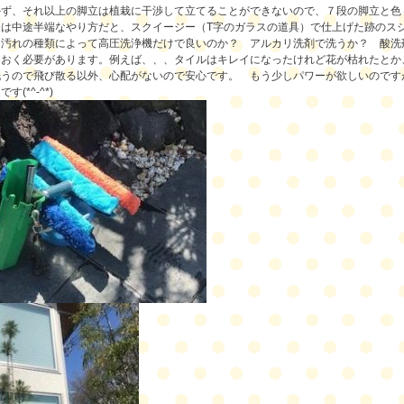
かず、それ以上の脚立は植栽に干渉して立てることができないので、
７段の脚立と色
は中途半端なやり方だと、スクイージー（T字のガラスの道具）で仕上げた跡のスジ
は汚れの種類によって高圧洗浄機だけで良いのか？ アルカリ洗剤で洗うか？ 酸洗
おく必要があります。例えば、、、タイルはキレイになったけれど花が枯れたとか、
洗うので飛び散る以外、心配がないので安心です。 もう少しパワーが欲しいのです
(*^-^*)