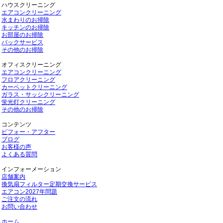
ハウスクリーニング
エアコンクリーニング
水まわりのお掃除
キッチンのお掃除
お部屋のお掃除
パックサービス
その他のお掃除
オフィスクリーニング
エアコンクリーニング
フロアクリーニング
カーペットクリーニング
ガラス・サッシクリーニング
蛍光灯クリーニング
その他のお掃除
コンテンツ
ビフォー・アフター
ブログ
お客様の声
よくある質問
インフォーメーション
店舗案内
換気扇フィルター定期交換サービス
エアコン2027年問題
ご注文の流れ
お問い合わせ
ホーム