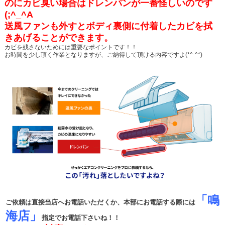
の
にカビ臭い場合はドレンパンが一番怪しいのです
(;^_^A
送風ファンも外すとボディ裏側に付着したカビを拭
きあげることができます。
カビを残さないためには重要なポイントです！！
お時間を少し頂く作業となりますが、ご納得して頂ける内容ですよ(*^-^*)
「鳴
ご依頼は直接当店へお電話いただくか、本部にお電話する際には
海店」
指定でお電話下さいね！！