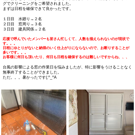
グでクリーニングをご希望されました。
まずは日程を確保できて良かったです。
１日目 水廻り→２名
２
日目 窓周り→３名
３日目 建具関係→２名
応援で呼んでいたメンバーも皆さん忙しくて、人数を揃えられないのが現状で
す。。。
日程にゆとりがないと納得のいく仕上がりにならないので、お断りすることが
多いです。。。
お客様に何日も頂いたり、何日も日程を確保するのは難しいですからね、、、
台風の影響による窓の作業日を悩みましたが、特に影響をうけることなく
無事終了することができました。
ただ。。。暑かったです(;^_^A