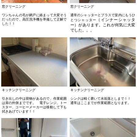
窓クリーニング
窓クリーニング
ワンちゃんの毛が網戸に絡まって大変そう
通常のシャッターとプラスで室内にもうひ
だったので、高圧洗浄機を準備して正解で
（インナーシャッタ
とつシャッター
した！！
ー）
があります。これが何気に大変
でした。。。
キッチンクリーニング
キッチンクリーニング
引き出しの中は荷物があるので、作業範囲
シンクは軽く磨いて水垢落としまで！！
は扉の外側までです。 電子レンジ、トー
通常はここまでが作業範囲となります。
スター、コーヒーメーカーは移動して下も
拭きあげています！！