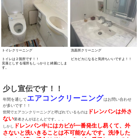
トイレクリーニング
洗面所クリーニング
トイレは２箇所です！！
ピカピカになると気持ちいいですよ！！
見落としする場所もしっかりと綺麗にしま
す。
少し宣伝です！！
エアコンクリーニング
年間を通して
はお問い合わせ
が多いです！！
ドレンパンは外さ
世間でエアコンクリーニングと呼ばれているものは
ない
業者さんがほとんどです。。。
ドレンパン中にはカビが一番発生し易くて、外
しかし
さないと洗いきることは不可能なんです。洗浄した