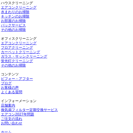
ハウスクリーニング
エアコンクリーニング
水まわりのお掃除
キッチンのお掃除
お部屋のお掃除
パックサービス
その他のお掃除
オフィスクリーニング
エアコンクリーニング
フロアクリーニング
カーペットクリーニング
ガラス・サッシクリーニング
蛍光灯クリーニング
その他のお掃除
コンテンツ
ビフォー・アフター
ブログ
お客様の声
よくある質問
インフォーメーション
店舗案内
換気扇フィルター定期交換サービス
エアコン2027年問題
ご注文の流れ
お問い合わせ
ホーム