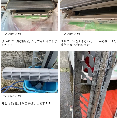
RAS-S56C2-W
RAS-S56C2-W
洗うのに邪魔な部品は外してキレイにしま
送風ファンを外さないと、下から見上げた
した！！
場所にカビが残ります。。。
RAS-S56C2-W
外した部品は丁寧に手洗いします！！