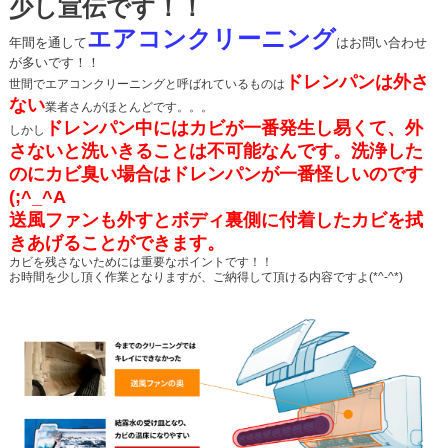
少し宣伝です！！
エアコンクリーニング
年間を通して
はお問い合わせ
が多いです！！
ドレンパンは外さ
世間でエアコンクリーニングと呼ばれているものは
ない
業者さんがほとんどです。。。
ドレンパン中にはカビが一番発生し易くて、外
しかし
さないと洗いきることは不可能なんです。洗浄した
の
にカビ臭い場合はドレンパンが一番怪しいのです
(;^_^A
送風ファンも外すとボディ裏側に付着したカビを拭
きあげることができます。
カビを残さないためには重要なポイントです！！
お時間を少し頂く作業となりますが、ご納得して頂ける内容ですよ(*^-^*)