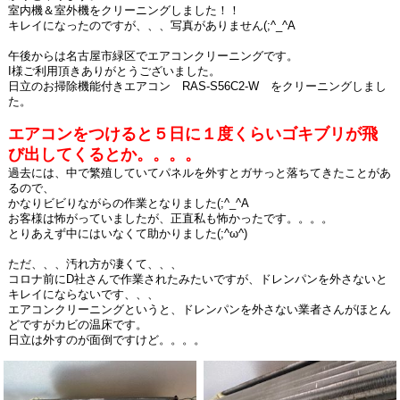
室内機＆室外機をクリーニングしました！！
キレイになったのですが、、、写真がありません(;^_^A
午後からは名古屋市緑区でエアコンクリーニングです。
I様ご利用頂きありがとうございました。
日立のお掃除機能付きエアコン RAS-S56C2-W をクリーニングしまし
た。
エアコンをつけると５日に１度くらいゴキブリが飛
び出してくるとか。。。。
過去には、中で繁殖していてパネルを外すとガサっと落ちてきたことがあ
るので、
かなりビビりながらの作業となりました(;^_^A
お客様は怖がっていましたが、正直私も怖かったです。。。。
とりあえず中にはいなくて助かりました(;^ω^)
ただ、、、汚れ方が凄くて、、、
コロナ前にD社さんで作業されたみたいですが、ドレンパンを外さないと
キレイにならないです、、、
エアコンクリーニングというと、ドレンパンを外さない業者さんがほとん
どですがカビの温床です。
日立は外すのが面倒ですけど。。。。