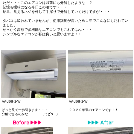
ただ・・・このエアコンは以前にも分解したような！？
記憶も曖昧になる今日この頃です・・・
結果、見えるネジを外して手探りで分解していくだけですが・・・
タバコは吸われていませんが、使用頻度が高いため１年でこんなにも汚れてい
ました。
せっかく高額で多機能なエアコンでもこれではね・・・
シンプルなエアコンが私は良いと思いますよ！！
AY-L56H2-W
AY-L56H2-W
ぱっと見で一歩引きます・・・
２０２０年製のエアコンです！！
分解できるのかな・・・・って(;´∀｀)