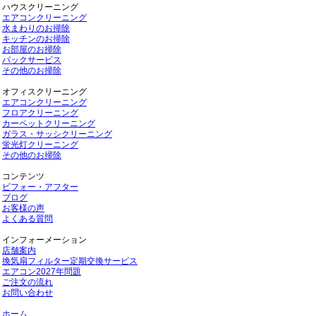
ハウスクリーニング
エアコンクリーニング
水まわりのお掃除
キッチンのお掃除
お部屋のお掃除
パックサービス
その他のお掃除
オフィスクリーニング
エアコンクリーニング
フロアクリーニング
カーペットクリーニング
ガラス・サッシクリーニング
蛍光灯クリーニング
その他のお掃除
コンテンツ
ビフォー・アフター
ブログ
お客様の声
よくある質問
インフォーメーション
店舗案内
換気扇フィルター定期交換サービス
エアコン2027年問題
ご注文の流れ
お問い合わせ
ホーム