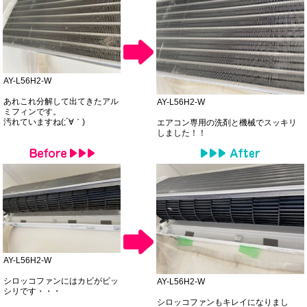
AY-L56H2-W
あれこれ分解して出てきたアル
AY-L56H2-W
ミフィンです。
汚れていますね(;´∀｀)
エアコン専用の洗剤と機械でスッキリ
しました！！
AY-L56H2-W
シロッコファンにはカビがビッ
AY-L56H2-W
シリです・・・
シロッコファンもキレイになりまし