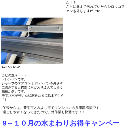
た！！
さらに奥まで汚れていたらシロッコフ
ァンも外します(^_^)v
AY-L56H2-W
カビの温床・・・
ドレンパンです。
シャープのエアコンはドレンパンを外さず
に洗浄すると内部に水が入り込んでしまう
機種が多いです。
中で汚水が乾いた状態をたまに見ます(;´∀
｀)
午後からは、豊明市とみよし市でマンションの共用部清掃です。
過ごしやすくなってきたので、外作業も快適です！！
9～１０月の水まわりお得キャンペー