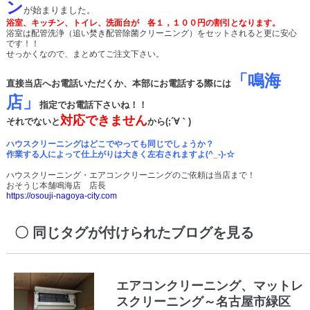
ン
が始まりました。
浴室、キッチン、トイレ、洗面台が 各１，１００円の割引となります。
浴室は配管洗浄（追い焚き配管除菌クリーニング）をセットされると更に安心
です！！
せっかくなので、まとめてご注文下さい。
「鳴海
直接当店へお電話いただくか、本部にお電話する際には
店」
指定でお電話下さいね！！
対応できません
それでないと
から(;´∀｀)
ハウスクリーニングはどこでやっても同じでしょうか？
作業する人によって仕上がりは大きく左右されますよ(^_-)-☆
ハウスクリーニング・エアコンクリーニングのご依頼は当店まで！
おそうじ本舗鳴海店 店長
https://osouji-nagoya-city.com
同じタグが付けられたブログを見る
エアコンクリーニング、マットレ
スクリーニング～名古屋市緑区