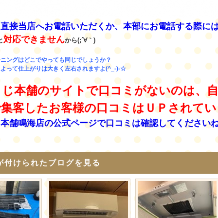
は直接当店へお電話いただくか、本部にお電話する際に
対応できません
と
から(;´∀｀)
ーニングはどこでやっても同じでしょうか？
よって仕上がりは大きく左右されますよ(^_-)-☆
うじ本舗のサイトで口コミがないのは、自
で集客したお客様の口コミはＵＰされてい
じ本舗鳴海店の公式ページで口コミは確認してください
が付けられたブログを見る