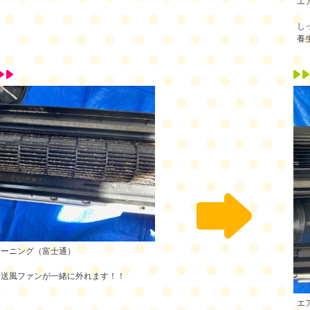
エ
し
養
リーニング（富士通）
と送風ファンが一緒に外れます！！
エ