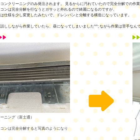
コンクリーニングのみ発注されます。 見るからに汚れていたので完全分解での作
アコンは完全分解を行なうとガサッと外れるので綺麗になるのですが、
通は仕様を少し変更したみたいで、ドレンパンと分離する構造になっています。
話ししながら作業していたら、昼になってしまいました^^; ながら作業は苦手なん
リーニング（富士通）
アコンは完全分解すると写真のようになり