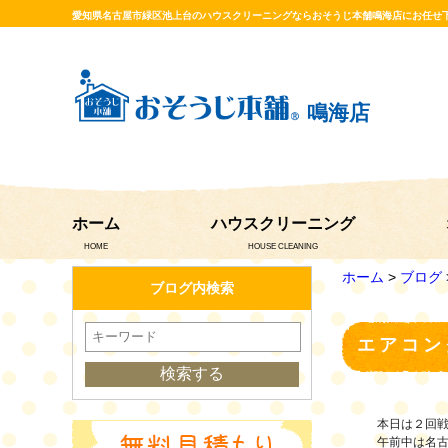
愛知県名古屋市緑区池上台のハウスクリーニングならおそうじ本舗鳴海店にお任せ
鳴海店
ホーム
ハウスクリーニング
HOME
HOUSE CLEANING
ホーム
>
ブログ
ブログ内検索
エアコン
本日は２回
午前中は名古