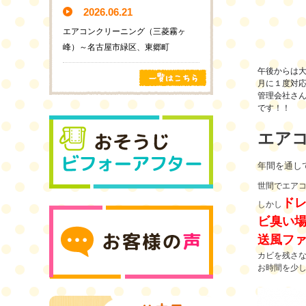
2026.06.21
エアコンクリーニング（三菱霧ヶ
峰）～名古屋市緑区、東郷町
午後からは
月に１度対
管理会社さ
です！！
エア
年間を通し
世間でエア
ド
しかし
ビ臭い場
送風フ
カビを残さ
お時間を少