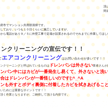
洗
間
大府市でマンション共用部清掃です。
応しており、いつも１０日くらいに施工していますが、
んから電話があり９／５に外壁工事で足場が設置されるのでそれまでに作業してほし
コンクリーニングの宣伝です！！
エアコンクリーニング
て
はお問い合わせが多いです！！
ドレンパンは外さない
コンクリーニングと呼ばれているものは
業者さんが
レンパン中にはカビが一番発生し易くて、外さないと洗
合はドレンパンが一番怪しいのです(;^_^A
ァンも外すとボディ裏側に付着したカビを拭きあげるこ
ないためには重要なポイントです！！
し頂く作業となりますが、ご納得して頂ける内容です。