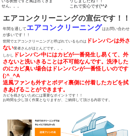
リしましたね！！
いる状態ですと風は出てきま
これで安心です(^^♪
せん。。。
エアコンクリーニングの宣伝です！！
エアコンクリーニング
年間を通して
はお問い合わせ
が多いです！！
ドレンパンは外さ
世間でエアコンクリーニングと呼ばれているものは
ない
業者さんがほとんどです。。。
ドレンパン中にはカビが一番発生し易くて、外
しかし
さないと洗いきることは不可能なんです。洗浄した
の
にカビ臭い場合はドレンパンが一番怪しいのです
(;^_^A
送風ファンも外すとボディ裏側に付着したカビを拭
きあげることができます。
カビを残さないためには重要なポイントです！！
お時間を少し頂く作業となりますが、ご納得して頂ける内容です。