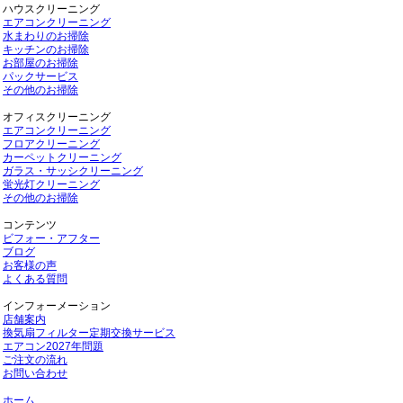
ハウスクリーニング
エアコンクリーニング
水まわりのお掃除
キッチンのお掃除
お部屋のお掃除
パックサービス
その他のお掃除
オフィスクリーニング
エアコンクリーニング
フロアクリーニング
カーペットクリーニング
ガラス・サッシクリーニング
蛍光灯クリーニング
その他のお掃除
コンテンツ
ビフォー・アフター
ブログ
お客様の声
よくある質問
インフォーメーション
店舗案内
換気扇フィルター定期交換サービス
エアコン2027年問題
ご注文の流れ
お問い合わせ
ホーム