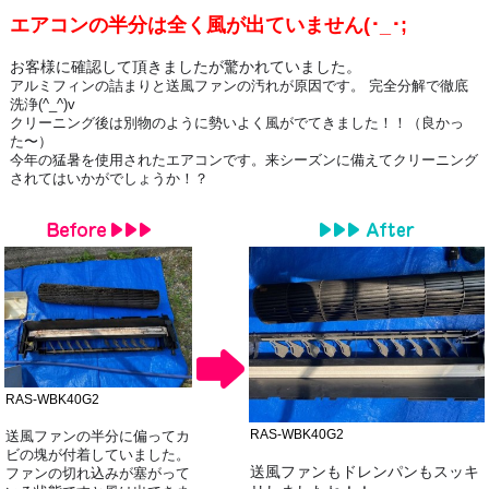
エアコンの半分は全く風が出ていません(･_･;
お客様に確認して頂きましたが驚かれていました。
アルミフィンの詰まりと送風ファンの汚れが原因です。 完全分解で徹底
洗浄(^_^)v
クリーニング後は別物のように勢いよく風がでてきました！！（良かっ
た〜）
今年の猛暑を使用されたエアコンです。来シーズンに備えてクリーニング
されてはいかがでしょうか！？
RAS-WBK40G2
RAS-WBK40G2
送風ファンの半分に偏ってカ
ビの塊が付着していました。
送風ファンもドレンパンもスッキ
ファンの切れ込みが塞がって