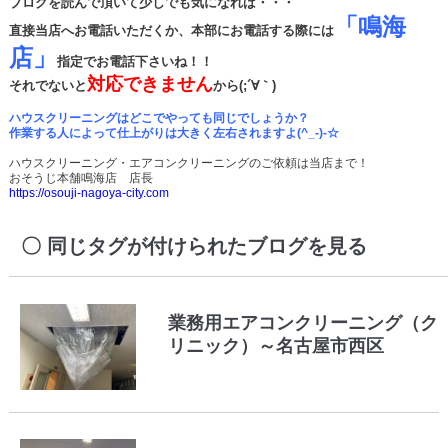
ブログを読んで頂いて少しでも気になれば・・・
「鳴海
直接当店へお電話いただくか、本部にお電話する際には
店」
指定でお電話下さいね！！
対応できません
それでないと
から(;´∀｀)
ハウスクリーニングはどこでやっても同じでしょうか？
作業する人によって仕上がりは大きく左右されますよ(^_-)-☆
ハウスクリーニング・エアコンクリーニングのご依頼は当店まで！
おそうじ本舗鳴海店 店長
https://osouji-nagoya-city.com
同じタグが付けられたブログを見る
業務用エアコンクリーニング（ク
リニック）～名古屋市西区