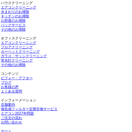
ハウスクリーニング
エアコンクリーニング
水まわりのお掃除
キッチンのお掃除
お部屋のお掃除
パックサービス
その他のお掃除
オフィスクリーニング
エアコンクリーニング
フロアクリーニング
カーペットクリーニング
ガラス・サッシクリーニング
蛍光灯クリーニング
その他のお掃除
コンテンツ
ビフォー・アフター
ブログ
お客様の声
よくある質問
インフォーメーション
店舗案内
換気扇フィルター定期交換サービス
エアコン2027年問題
ご注文の流れ
お問い合わせ
ホーム