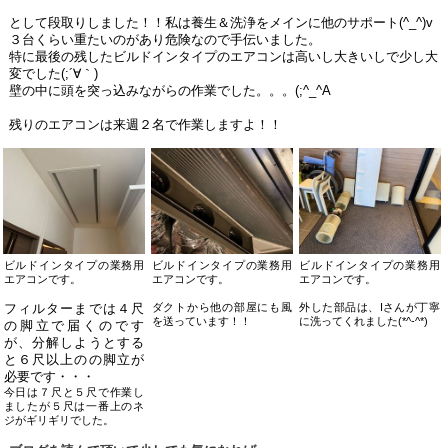
として段取りしました！！私は養生＆洗浄をメインに他のサポート(^_^)v
３台くらい重たいのがあり危険なので手伝いました。
特に最後の残したビルドインタイプのエアコンは高いし大きいしで少し大
変でした(;´∀｀)
壁の中に頭を突っ込みながらの作業でした。。。(;^_^A
残りのエアコンは来週２名で作業しますよ！！
ビルドインタイプの業務用
ビルドインタイプの業務用
ビルドインタイプの業務用
エアコンです。
エアコンです。
エアコンです。
フィルターまでは４尺
ダクトから他の部屋にも風
外した部品は、Iさんが丁寧
を送っています！！
に洗ってくれました(*^-^*)
の脚立で届くのです
が、分解しようとする
と６尺以上の
の脚立が
必要
です・・・
今日は７尺と５尺で作業し
ましたが５尺は一番上のネ
ジがギリギリでした。