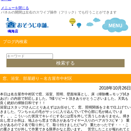
メニューを閉じる
パネルの開閉は左右のスワイプ操作（フリック）でも行うことができます
鳴海店
ブログ内検索
窓、浴室、部屋廻り～名古屋市中村区
2018年10月26日
本日は名古屋市中村区で
窓、浴室、照明、壁面埃落とし、床（掃除機→モップ拭き
あげ）
の内容で対応しました。T様リピート頂きありがとうございました。天気も
良く絶好の掃除日和です！！
浴室はスタッフIさんにとりあえずはお任せして、窓、照明関係を２名で仕上げてい
きました。
ワンちゃんの毛がサッシに入り込んでいて中心部に毛が絡んでいま
す。。。
こういった状況でキレイにするには
窓を外して洗う
しかありません。掃き
出し窓２か所は、
地上から窓まで高さがあるワイヤー入りのペアガラス
(;´∀｀) 重
さがあるので２名で取り外して、取り付けました(;^ω^) 重たかったです・・・こ
の重さまでが外して作業できる限界かなと思います。 苦労したことが報われてと