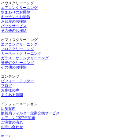
ハウスクリーニング
エアコンクリーニング
水まわりのお掃除
キッチンのお掃除
お部屋のお掃除
パックサービス
その他のお掃除
オフィスクリーニング
エアコンクリーニング
フロアクリーニング
カーペットクリーニング
ガラス・サッシクリーニング
蛍光灯クリーニング
その他のお掃除
コンテンツ
ビフォー・アフター
ブログ
お客様の声
よくある質問
インフォーメーション
店舗案内
換気扇フィルター定期交換サービス
エアコン2027年問題
ご注文の流れ
お問い合わせ
ホーム